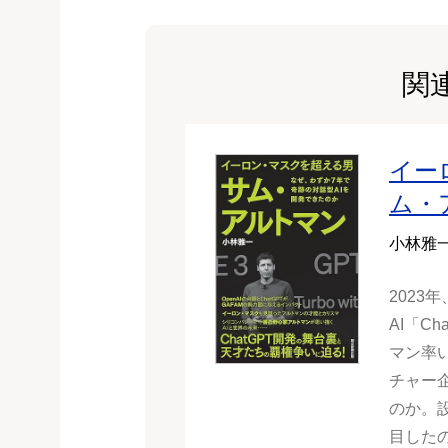
関
イー
ム・
小林雅
2023
AI「C
マン率い
チャー
のか。
目した