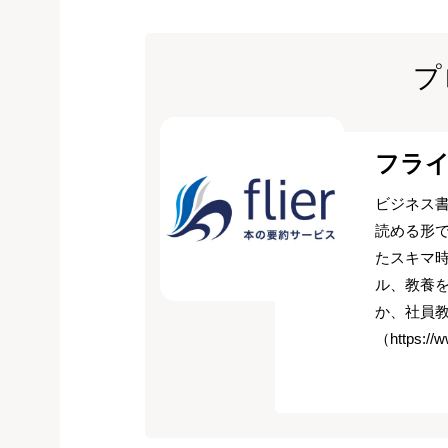
プ
フラ
ビジネス書
読める形
たスキマ
ル、教養
か、社員
（https://w