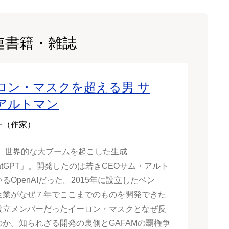
連書籍・雑誌
ロン・マスクを超える男 サ
アルトマン
一（作家）
年、世界的な大ブームを起こした生成
hatGPT」。開発したのは若きCEOサム・アルト
るOpenAIだった。2015年に設立したベン
企業がなぜ７年でここまでのものを開発できた
設立メンバーだったイーロン・マスクとなぜ反
のか。知られざる開発の裏側とGAFAMの覇権争