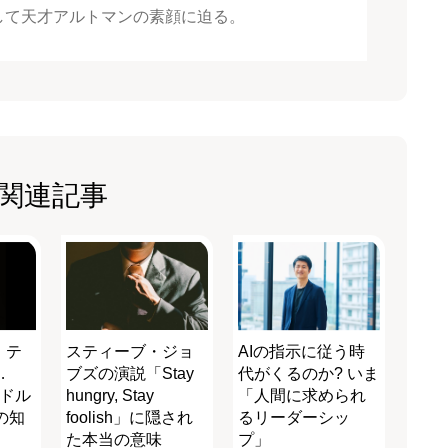
して天才アルトマンの素顔に迫る。
関連記事
、テ
スティーブ・ジョ
AIの指示に従う時
…
ブズの演説「Stay
代がくるのか? いま
兆ドル
hungry, Stay
「人間に求められ
の知
foolish」に隠され
るリーダーシッ
た本当の意味
プ」