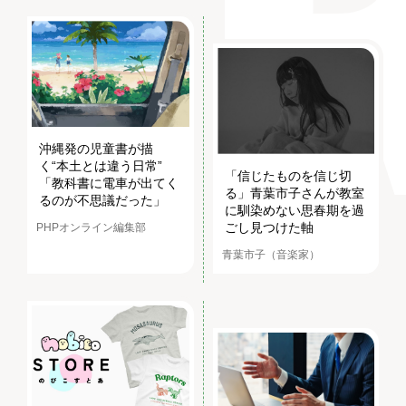
沖縄発の児童書が描
く“本土とは違う日常”
「信じたものを信じ切
「教科書に電車が出てく
る」青葉市子さんが教室
るのが不思議だった」
に馴染めない思春期を過
ごし見つけた軸
PHPオンライン編集部
青葉市子（音楽家）