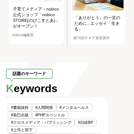
子育てメディア・nobico
公式ショップ「nobico
「ありがとう」の一言の
STORE(のびこすとあ)」
ために...エッセイ「生き
がオープン！
る」
nobico編集部
第70回ＰＨＰ賞受賞作
話題のキーワード
Keywords
#書籍抜粋
#人間関係
#メンタルヘルス
#辰巳出版
#PHPスペシャル
#クロスメディア・パブリッシング
#日経BP
#上司と部下