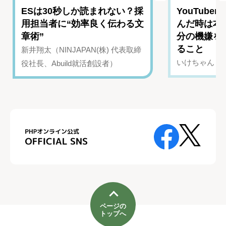
ESは30秒しか読まれない？採
YouTub
用担当者に“効率良く伝わる文
んだ時は本
章術”
分の機嫌を
ること
新井翔太（NINJAPAN(株) 代表取締
いけちゃん（Yo
役社長、Abuild就活創設者）
ページの
トップへ