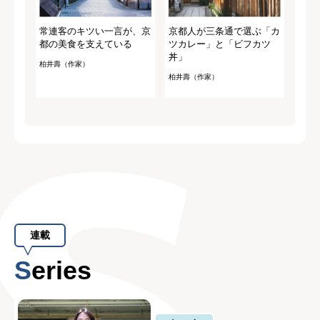
常連客のキツい一言が、京
京都人が三条通で選ぶ「カ
都の美食を支えている
ツカレー」と「ビフカツ
丼」
柏井壽（作家）
柏井壽（作家）
連載
Series