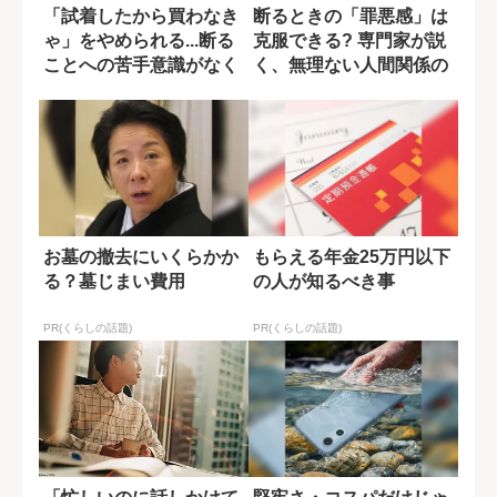
「試着したから買わなき
断るときの「罪悪感」は
ゃ」をやめられる...断る
克服できる? 専門家が説
ことへの苦手意識がなく
く、無理ない人間関係の
なる習慣
築き方
お墓の撤去にいくらかか
もらえる年金25万円以下
る？墓じまい費用
の人が知るべき事
PR(くらしの話題)
PR(くらしの話題)