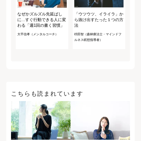
なぜかズルズル先延ばし
「ウツウツ、イライラ」か
に...すぐ行動できる人に変
ら抜け出すたった１つの方
わる「週1回の書く習慣」
法
大平信孝（メンタルコーチ）
枡田智（森林療法士・マインドフ
ルネス瞑想指導者）
こちらも読まれています