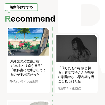
編集部おすすめ
Recommend
沖縄発の児童書が描
く“本土とは違う日常”
「信じたものを信じ切
「教科書に電車が出てく
る」青葉市子さんが教室
るのが不思議だった」
に馴染めない思春期を過
ごし見つけた軸
PHPオンライン編集部
青葉市子（音楽家）