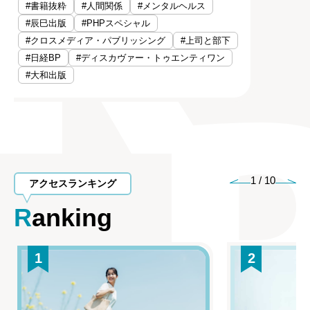
#書籍抜粋
#人間関係
#メンタルヘルス
#辰巳出版
#PHPスペシャル
#クロスメディア・パブリッシング
#上司と部下
#日経BP
#ディスカヴァー・トゥエンティワン
#大和出版
1
/
10
アクセスランキング
Ranking
1
2