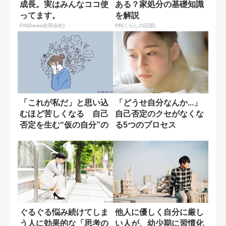
成長。実はみんなココ使
ある？家処分の基礎知識
ってます。
を解説
PR(Dreaw合同会社)
PR(くらしの話題)
「これが私だ」と思い込
「どうせ自分なんか...」
むほど苦しくなる 自己
自己否定のクセがなくな
否定を生む“仮の自分”の
る5つのプロセス
正体
ぐるぐる悩み続けてしま
他人に優しく自分に厳し
う人に効果的な「思考の
い人が、幼少期に習慣化