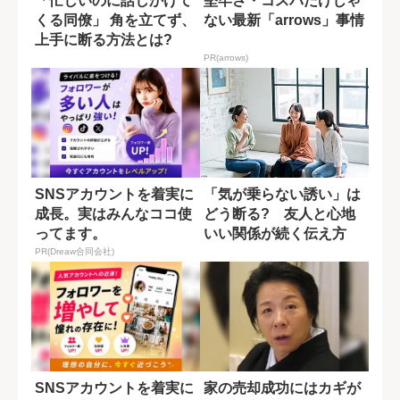
「忙しいのに話しかけて
堅牢さ・コスパだけじゃ
くる同僚」 角を立てず、
ない最新「arrows」事情
上手に断る方法とは?
PR(arrows)
SNSアカウントを着実に
「気が乗らない誘い」は
成長。実はみんなココ使
どう断る? 友人と心地
ってます。
いい関係が続く伝え方
PR(Dreaw合同会社)
SNSアカウントを着実に
家の売却成功にはカギが