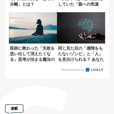
分離」とは？
していた「親への気遣
い」
医師に教わった「失敗を
同じ見た目の「感情をも
思い出して消えたくな
たないゾンビ」と「人」
る」思考が治まる魔法の
を見分けられる？ あなた
言葉
の思考力を問...
Recommended by
連載