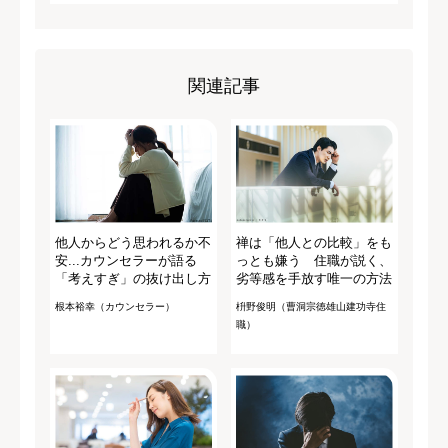
関連記事
他人からどう思われるか不
禅は「他人との比較」をも
安...カウンセラーが語る
っとも嫌う 住職が説く、
「考えすぎ」の抜け出し方
劣等感を手放す唯一の方法
根本裕幸（カウンセラー）
枡野俊明（曹洞宗徳雄山建功寺住
職）