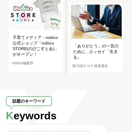
子育てメディア・nobico
公式ショップ「nobico
「ありがとう」の一言の
STORE(のびこすとあ)」
ために...エッセイ「生き
がオープン！
る」
nobico編集部
第70回ＰＨＰ賞受賞作
話題のキーワード
Keywords