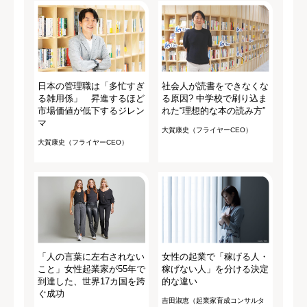
日本の管理職は「多忙すぎ
社会人が読書をできなくな
る雑用係」 昇進するほど
る原因? 中学校で刷り込ま
市場価値が低下するジレン
れた“理想的な本の読み方”
マ
大賀康史（フライヤーCEO）
大賀康史（フライヤーCEO）
「人の言葉に左右されない
女性の起業で「稼げる人・
こと」女性起業家が55年で
稼げない人」を分ける決定
到達した、世界17カ国を跨
的な違い
ぐ成功
吉田淑恵（起業家育成コンサルタ