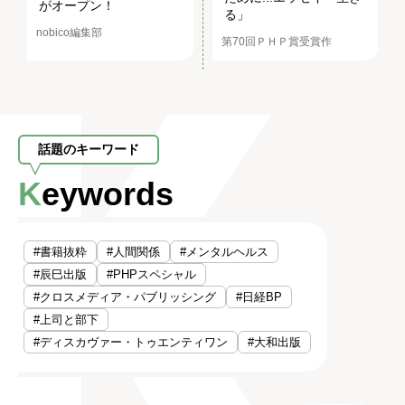
がオープン！
る」
nobico編集部
第70回ＰＨＰ賞受賞作
話題のキーワード
Keywords
#書籍抜粋
#人間関係
#メンタルヘルス
#辰巳出版
#PHPスペシャル
#クロスメディア・パブリッシング
#日経BP
#上司と部下
#ディスカヴァー・トゥエンティワン
#大和出版