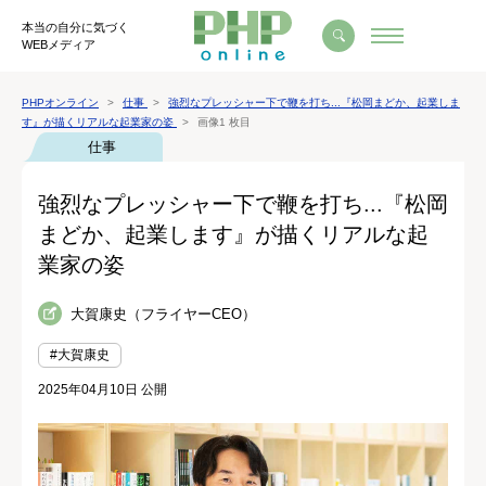
本当の自分に気づく
WEBメディア
PHPオンライン
仕事
強烈なプレッシャー下で鞭を打ち...『松岡まどか、起業しま
す』が描くリアルな起業家の姿
画像1 枚目
仕事
強烈なプレッシャー下で鞭を打ち...『松岡
まどか、起業します』が描くリアルな起
業家の姿
大賀康史（フライヤーCEO）
#大賀康史
2025年04月10日 公開