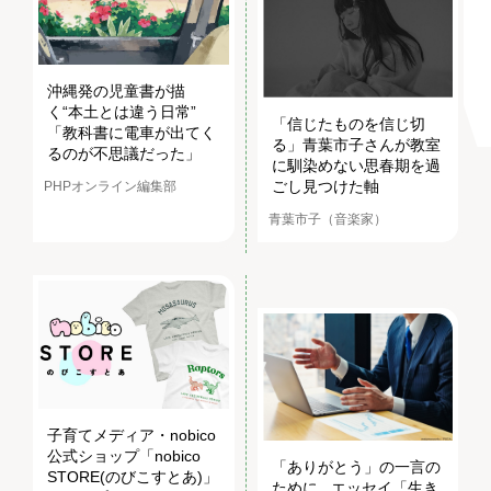
沖縄発の児童書が描
く“本土とは違う日常”
「信じたものを信じ切
「教科書に電車が出てく
る」青葉市子さんが教室
るのが不思議だった」
に馴染めない思春期を過
ごし見つけた軸
PHPオンライン編集部
青葉市子（音楽家）
子育てメディア・nobico
公式ショップ「nobico
「ありがとう」の一言の
STORE(のびこすとあ)」
ために...エッセイ「生き