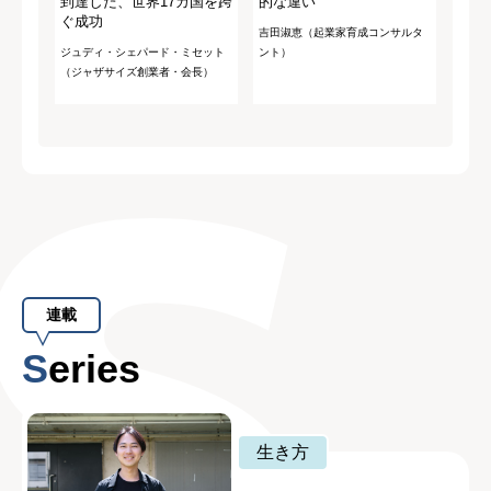
到達した、世界17カ国を跨
的な違い
ぐ成功
吉田淑恵（起業家育成コンサルタ
ジュディ・シェパード・ミセット
ント）
（ジャザサイズ創業者・会長）
連載
Series
生き方