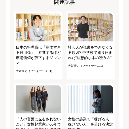
関連記事
日本の管理職は「多忙すぎ
社会人が読書をできなくな
る雑用係」 昇進するほど
る原因? 中学校で刷り込ま
市場価値が低下するジレン
れた“理想的な本の読み方”
マ
大賀康史（フライヤーCEO）
大賀康史（フライヤーCEO）
「人の言葉に左右されない
女性の起業で「稼げる人・
こと」女性起業家が55年で
稼げない人」を分ける決定