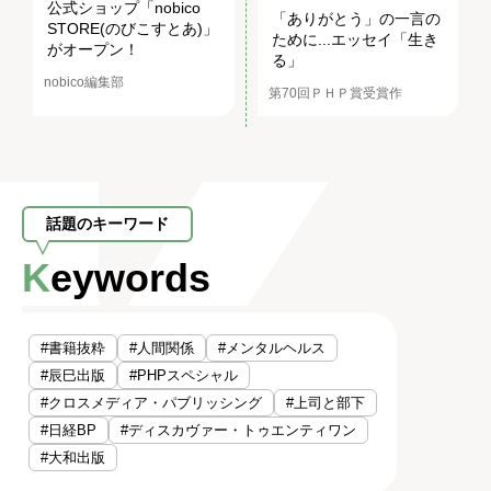
公式ショップ「nobico
「ありがとう」の一言の
STORE(のびこすとあ)」
ために...エッセイ「生き
がオープン！
る」
nobico編集部
第70回ＰＨＰ賞受賞作
話題のキーワード
Keywords
#書籍抜粋
#人間関係
#メンタルヘルス
#辰巳出版
#PHPスペシャル
#クロスメディア・パブリッシング
#上司と部下
#日経BP
#ディスカヴァー・トゥエンティワン
#大和出版