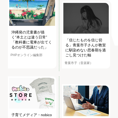
沖縄発の児童書が描
く“本土とは違う日常”
「信じたものを信じ切
「教科書に電車が出てく
る」青葉市子さんが教室
るのが不思議だった」
に馴染めない思春期を過
ごし見つけた軸
PHPオンライン編集部
青葉市子（音楽家）
子育てメディア・nobico