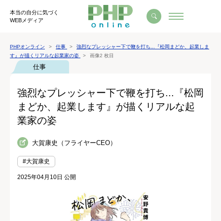
本当の自分に気づく
WEBメディア
PHPオンライン
仕事
強烈なプレッシャー下で鞭を打ち...『松岡まどか、起業しま
す』が描くリアルな起業家の姿
画像2 枚目
仕事
強烈なプレッシャー下で鞭を打ち...『松岡
まどか、起業します』が描くリアルな起
業家の姿
大賀康史（フライヤーCEO）
#大賀康史
2025年04月10日 公開