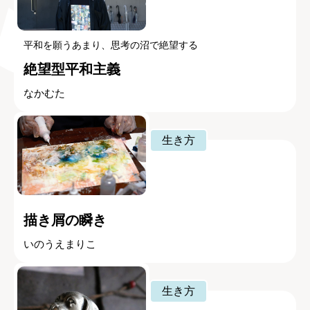
平和を願うあまり、思考の沼で絶望する
絶望型平和主義
なかむた
生き方
描き屑の瞬き
いのうえまりこ
生き方