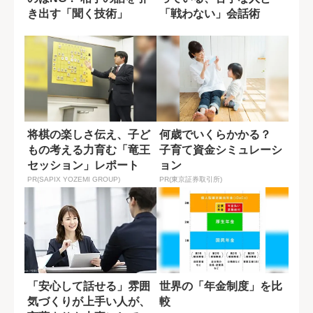
き出す「聞く技術」
「戦わない」会話術
将棋の楽しさ伝え、子ど
何歳でいくらかかる？
もの考える力育む「竜王
子育て資金シミュレーシ
セッション」レポート
ョン
PR(SAPIX YOZEMI GROUP)
PR(東京証券取引所)
「安心して話せる」雰囲
世界の「年金制度」を比
気づくりが上手い人が、
較