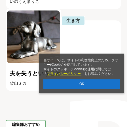
いのうえまりこ
生き方
当サイトでは、サイトの利便性向上のため、クッ
キー(Cookie)を使用しています。
サイトのクッキー(Cookie)の使用に関しては、
夫を失うということ
「
プライバシーポリシー
」をお読みください。
柴山ミカ
OK
編集部おすすめ