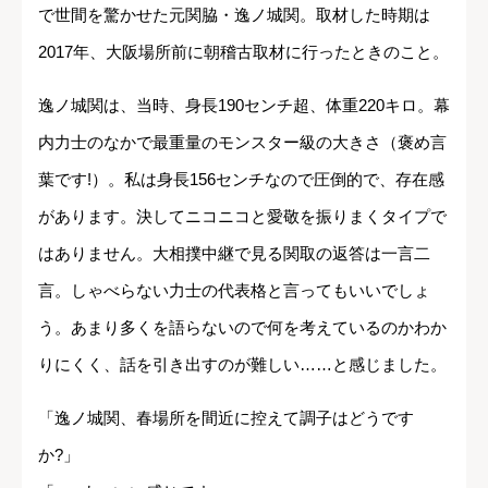
で世間を驚かせた元関脇・逸ノ城関。取材した時期は
2017年、大阪場所前に朝稽古取材に行ったときのこと。
逸ノ城関は、当時、身長190センチ超、体重220キロ。幕
内力士のなかで最重量のモンスター級の大きさ（褒め言
葉です!）。私は身長156センチなので圧倒的で、存在感
があります。決してニコニコと愛敬を振りまくタイプで
はありません。大相撲中継で見る関取の返答は一言二
言。しゃべらない力士の代表格と言ってもいいでしょ
う。あまり多くを語らないので何を考えているのかわか
りにくく、話を引き出すのが難しい……と感じました。
「逸ノ城関、春場所を間近に控えて調子はどうです
か?」