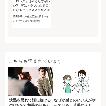
「即レス」はやめた方がい
い? 実はトラブルの原因
になるビジネススキルとは
濱田恭子（一般社団法人日本マイ
ンドワーク協会代表理事）
こちらも読まれています
沈黙を恐れて話し続ける
なぜか感じのいい人がや
のはNG？ 相手の話を引
っている、苦手な人と