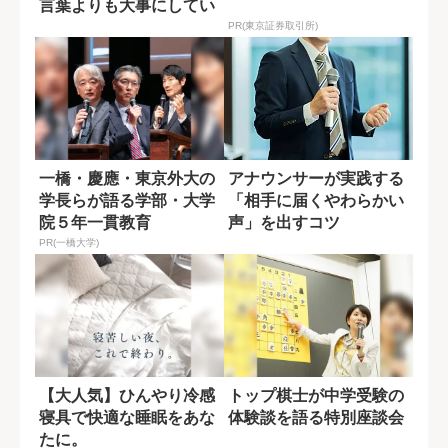
言葉よりも大事にしてい
ること
PR(東京証券取引所)
一橋・慶應・東京外大の
アナウンサーが実践する
学長らが語る学部・大学
「相手に届くやわらかい
院５年一貫教育
声」を出すコツ
PR(一橋大学)
【大人気】ひんやり冷感
トップ棋士が中学受験の
寝具で快適な睡眠をあな
体験談を語る特別座談会
たに。