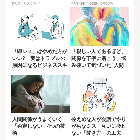
PR(アイリスプラザ)
PR(SAPIX YOZEMI GROUP)
「即レス」はやめた方が
「親しい人であるほど、
いい? 実はトラブルの
関係を丁寧に磨こう」悩
原因になるビジネススキ
み抜いて気づいた“人間
ルとは
関係で大切なこ...
人間関係がうまくいく
控えめな人が会話でやり
「否定しない」4つの技
がちなミス 互いに疲れ
術
ない「聞き方」の工夫