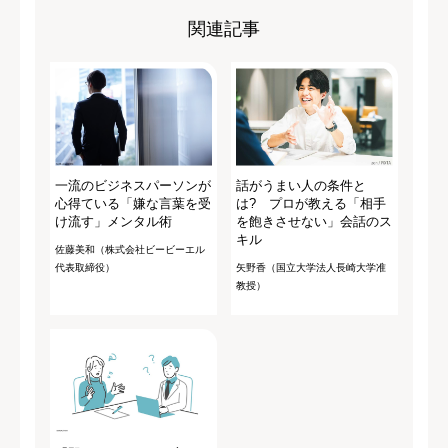
関連記事
一流のビジネスパーソンが
話がうまい人の条件と
心得ている「嫌な言葉を受
は? プロが教える「相手
け流す」メンタル術
を飽きさせない」会話のス
キル
佐藤美和（株式会社ビービーエル
代表取締役）
矢野香（国立大学法人長崎大学准
教授）