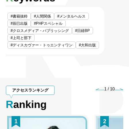
#書籍抜粋
#人間関係
#メンタルヘルス
#辰巳出版
#PHPスペシャル
#クロスメディア・パブリッシング
#日経BP
#上司と部下
#ディスカヴァー・トゥエンティワン
#大和出版
1
/
10
アクセスランキング
Ranking
1
2