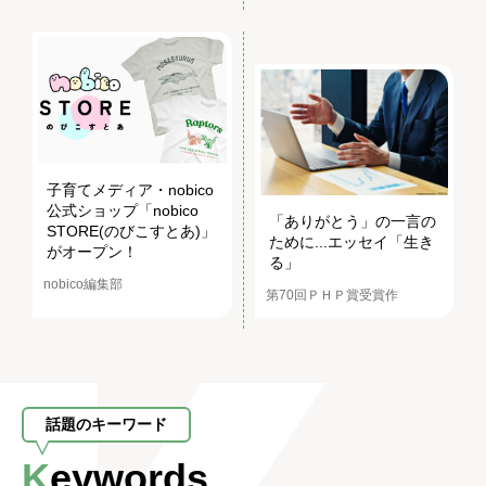
子育てメディア・nobico
公式ショップ「nobico
「ありがとう」の一言の
STORE(のびこすとあ)」
ために...エッセイ「生き
がオープン！
る」
nobico編集部
第70回ＰＨＰ賞受賞作
話題のキーワード
Keywords