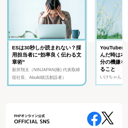
ESは30秒しか読まれない？採
YouTub
用担当者に“効率良く伝わる文
んだ時は本
章術”
分の機嫌を
ること
新井翔太（NINJAPAN(株) 代表取締
いけちゃん（Yo
役社長、Abuild就活創設者）