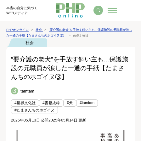
本当の自分に気づく
WEBメディア
PHPオンライン
社会
“要介護の老犬”を手放す飼い主も...保護施設の元職員が涙し
た一通の手紙【たまさんちのホゴイヌ③】
画像1 枚目
社会
“要介護の老犬”を手放す飼い主も...保護施
設の元職員が涙した一通の手紙【たまさ
んちのホゴイヌ③】
tamtam
#世界文化社
#書籍抜粋
#犬
#tamtam
#たまさんちのホゴイヌ
2025年05月13日 公開
2025年05月14日 更新