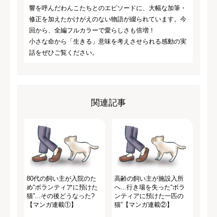
響を呼んだわんこたちとのエピソードに、大幅な加筆・
修正を加えたかけがえのない物語が綴られています。今
回から、全編フルカラーで愛らしさも倍増！
小さな命から「生きる」意味を考えさせられる感動の実
話をぜひご覧ください。
関連記事
80代の飼い主が入院のた
高齢の飼い主が施設入所
め“ボランティアに預けた
へ...行き場を失った“ボラ
猫”...その後どうなった?
ンティアに預けた一匹の
【マンガ連載①】
猫”【マンガ連載②】