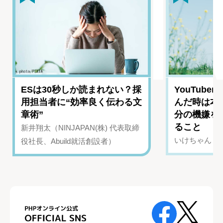
ESは30秒しか読まれない？採
YouTub
用担当者に“効率良く伝わる文
んだ時は本
章術”
分の機嫌を
ること
新井翔太（NINJAPAN(株) 代表取締
いけちゃん（Yo
役社長、Abuild就活創設者）