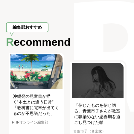
編集部おすすめ
Recommend
沖縄発の児童書が描
く“本土とは違う日常”
「信じたものを信じ切
「教科書に電車が出てく
る」青葉市子さんが教室
るのが不思議だった」
に馴染めない思春期を過
ごし見つけた軸
PHPオンライン編集部
青葉市子（音楽家）