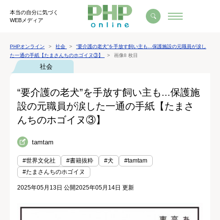
本当の自分に気づく
WEBメディア
PHPオンライン
社会
“要介護の老犬”を手放す飼い主も...保護施設の元職員が涙し
た一通の手紙【たまさんちのホゴイヌ③】
画像8 枚目
社会
“要介護の老犬”を手放す飼い主も...保護施
設の元職員が涙した一通の手紙【たまさ
んちのホゴイヌ③】
tamtam
#世界文化社
#書籍抜粋
#犬
#tamtam
#たまさんちのホゴイヌ
2025年05月13日 公開
2025年05月14日 更新