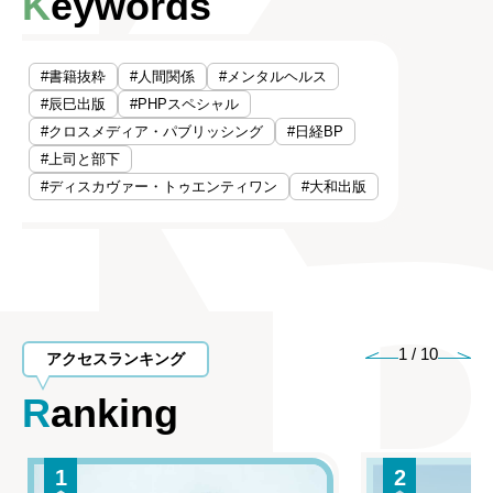
Keywords
#書籍抜粋
#人間関係
#メンタルヘルス
#辰巳出版
#PHPスペシャル
#クロスメディア・パブリッシング
#日経BP
#上司と部下
#ディスカヴァー・トゥエンティワン
#大和出版
1
/
10
アクセスランキング
Ranking
1
2