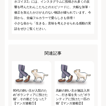
ホゴイヌ2』には、インスタグラムに投稿され多くの反
響を呼んだわんこたちとのエピソードに、大幅な加筆・
修正を加えたかけがえのない物語が綴られています。今
回から、全編フルカラーで愛らしさも倍増！
小さな命から「生きる」意味を考えさせられる感動の実
話をぜひご覧ください。
関連記事
80代の飼い主が入院のた
高齢の飼い主が施設入所
め“ボランティアに預けた
へ...行き場を失った“ボラ
猫”...その後どうなった?
ンティアに預けた一匹の
【マンガ連載①】
猫”【マンガ連載②】