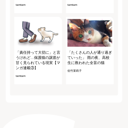
tamtam
tamtam
「責任持って大切に」と言
「たくさんの人が通り過ぎ
うけれど...保護猫の譲渡が
ていった」 雨の夜、高校
甘く見られている現実【マ
生に救われた全盲の猫
ンガ連載③】
佐竹茉莉子
tamtam