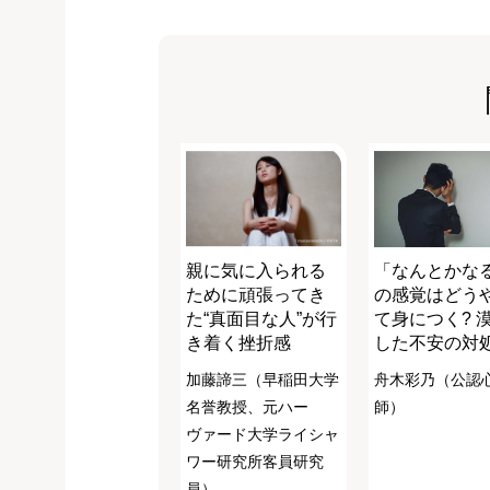
親に気に入られる
「なんとかな
ために頑張ってき
の感覚はどう
た“真面目な人”が行
て身につく? 
き着く挫折感
した不安の対
加藤諦三（早稲田大学
舟木彩乃（公認
名誉教授、元ハー
師）
ヴァード大学ライシャ
ワー研究所客員研究
員）