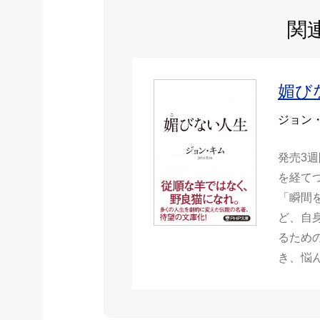
関
媚び
ジョン
発売3
を経て
「瞬間
ど、自
るため
き、悩