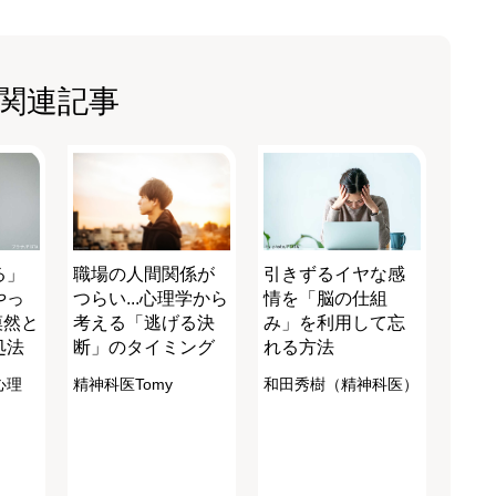
関連記事
る」
職場の人間関係が
引きずるイヤな感
やっ
つらい...心理学から
情を「脳の仕組
漠然と
考える「逃げる決
み」を利用して忘
処法
断」のタイミング
れる方法
心理
精神科医Tomy
和田秀樹（精神科医）