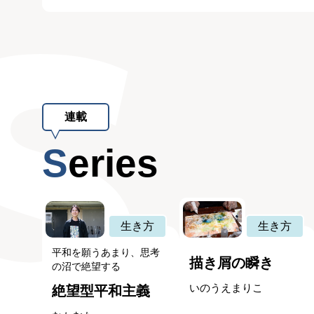
連載
Series
生き方
生き方
平和を願うあまり、思考
描き屑の瞬き
の沼で絶望する
いのうえまりこ
絶望型平和主義