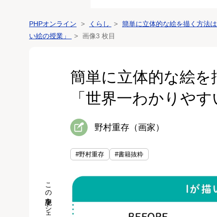
PHPオンライン
くらし
簡単に立体的な絵を描く方法は
い絵の授業」
画像3 枚目
簡単に立体的な絵を
「世界一わかりやす
野村重存（画家）
#野村重存
#書籍抜粋
この記事をシェア