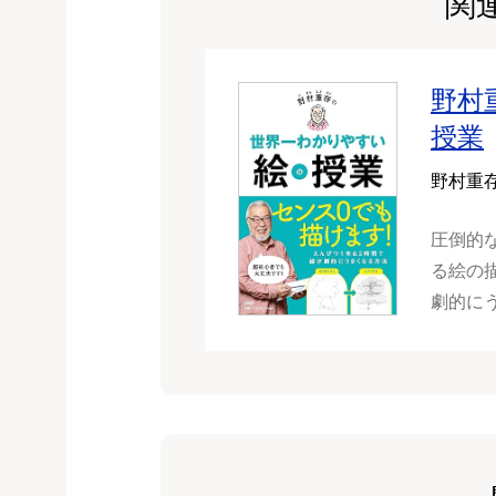
関
野村
授業
野村重
圧倒的
る絵の描
劇的に