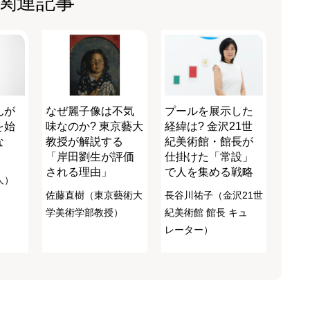
関連記事
んが
なぜ麗子像は不気
プールを展示した
を始
味なのか? 東京藝大
経緯は? 金沢21世
な
教授が解説する
紀美術館・館長が
」
「岸田劉生が評価
仕掛けた「常設」
される理由」
で人を集める戦略
人）
佐藤直樹（東京藝術大
長谷川祐子（金沢21世
学美術学部教授）
紀美術館 館長 キュ
レーター）