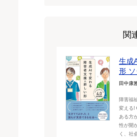
関
生成
形 
田中康
障害福
変える!
ある方
性が開
く、社