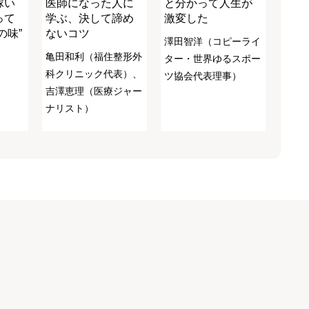
稼い
医師になった人に
と分かって人生が
って
学ぶ、決して諦め
激変した
の味”
ないコツ
澤田智洋（コピーライ
）
亀田和利（福住整形外
ター・世界ゆるスポー
科クリニック代表）、
ツ協会代表理事）
吉澤恵理（医療ジャー
ナリスト）