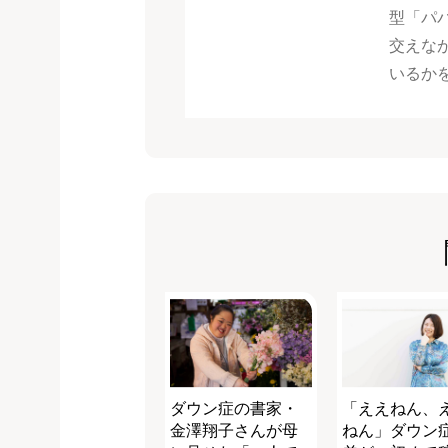
型「パパ
交えな
いるか
ダウン症の書家・
「ええねん、
金澤翔子さんが母
ねん」ダウン