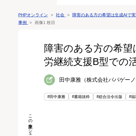
PHPオンライン
社会
障害のある方の希望は生成AIで
事例
画像1 枚目
障害のある方の希望
労継続支援B型での
田中康雅（株式会社パパゲーノ
#田中康雅
#書籍抜粋
#総合法令出版
#福
この記事をシェア