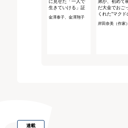
に見せた「一人で
弟が、初めて
生きていける」証
だ大金でおご
くれた“マクド
金澤泰子、金澤翔子
岸田奈美（作家
連載