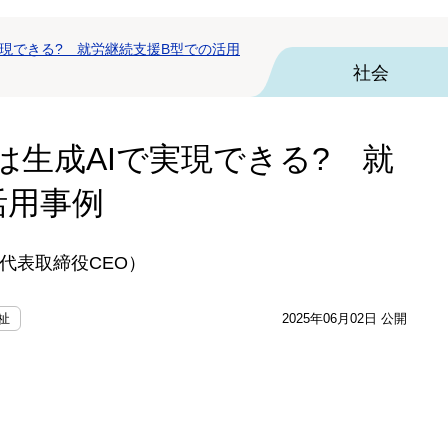
実現できる? 就労継続支援B型での活用
社会
は生成AIで実現できる? 就
活用事例
代表取締役CEO）
祉
2025年06月02日 公開