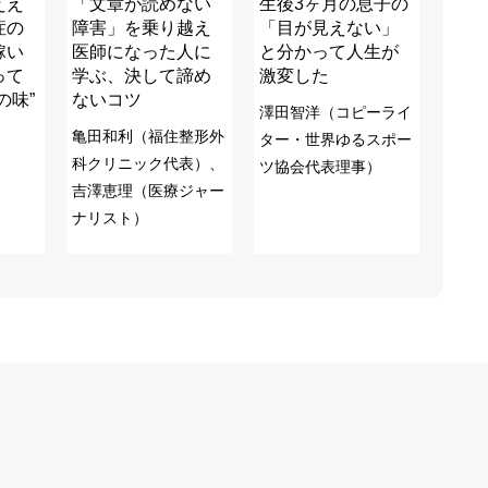
ええ
「文章が読めない
生後3ヶ月の息子の
症の
障害」を乗り越え
「目が見えない」
稼い
医師になった人に
と分かって人生が
って
学ぶ、決して諦め
激変した
の味”
ないコツ
澤田智洋（コピーライ
）
亀田和利（福住整形外
ター・世界ゆるスポー
科クリニック代表）、
ツ協会代表理事）
吉澤恵理（医療ジャー
ナリスト）