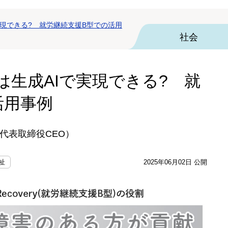
実現できる? 就労継続支援B型での活用
社会
は生成AIで実現できる? 就
活用事例
代表取締役CEO）
祉
2025年06月02日 公開