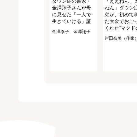
ダウン症の書家・
「ええねん、
金澤翔子さんが母
ねん」ダウン
に見せた「一人で
弟が、初めて
生きていける」証
だ大金でおご
くれた“マクド
金澤泰子、金澤翔子
岸田奈美（作家