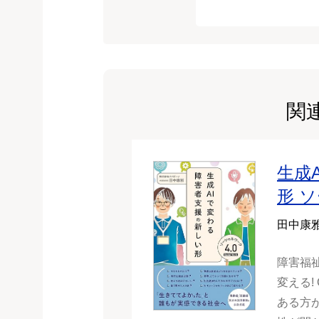
関
生成
形 
田中康
障害福
変える!
ある方