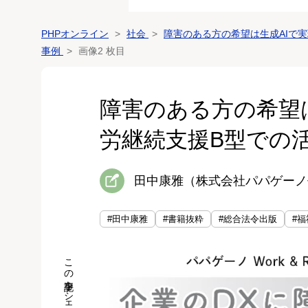
PHPオンライン
社会
障害のある方の希望は生成AIで
事例
画像2 枚目
障害のある方の希望
労継続支援B型での
田中康雅（株式会社パパゲーノ
#田中康雅
#書籍抜粋
#総合法令出版
#福
この記事をシェア