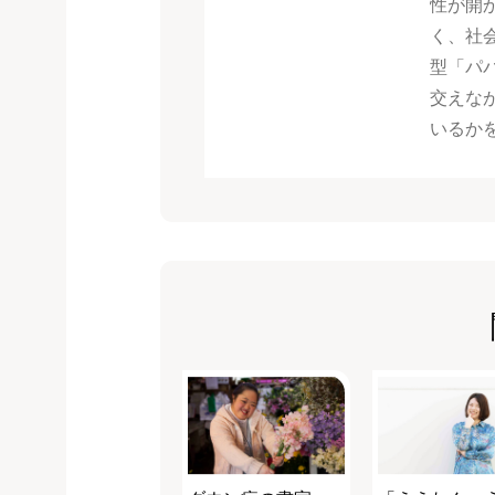
性が開
く、社
型「パパ
交えな
いるか