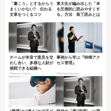
「書こう」とするからう
東大生が編み出した「本
まくいかない? 伝わる
を圧倒的に読みやすくす
文章をつくるコツ
る」方法 装丁読みとは
何か？
チームが本音で意見を交
事例から学ぶ『特権アク
わし合い、多様な人財が
セス管理』
挑戦できる組織へ
PR(dentsu Japan)
PR(KeeperSecurity)