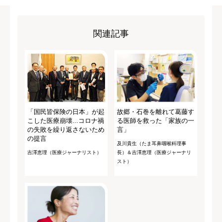
関連記事
「国民皆保険の日本」が起
故郷・石巻を離れて葛藤す
こした医療崩壊...コロナ禍
る医師を救った「家族の一
の失敗を繰り返さないため
言」
の提言
及川貴生（たま耳鼻咽喉科理事
吉澤恵理（医療ジャーナリスト）
長）＆吉澤恵理（医療ジャーナリ
スト）