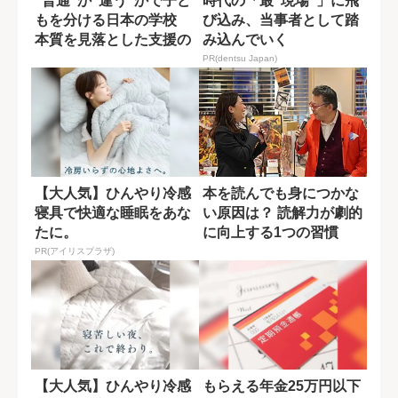
“普通”か“違う”かで子ど
時代の「最"現場"」に飛
もを分ける日本の学校
び込み、当事者として踏
本質を見落とした支援の
み込んでいく
問題点
PR(dentsu Japan)
【大人気】ひんやり冷感
本を読んでも身につかな
寝具で快適な睡眠をあな
い原因は？ 読解力が劇的
たに。
に向上する1つの習慣
【KINOF...
PR(アイリスプラザ)
【大人気】ひんやり冷感
もらえる年金25万円以下