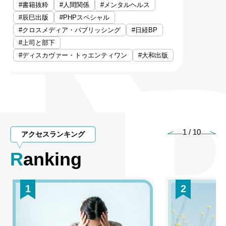
#書籍抜粋
#人間関係
#メンタルヘルス
#辰巳出版
#PHPスペシャル
#クロスメディア・パブリッシング
#日経BP
#上司と部下
#ディスカヴァー・トゥエンティワン
#大和出版
1
/
10
アクセスランキング
Ranking
1
2