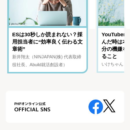
ESは30秒しか読まれない？採
YouTub
用担当者に“効率良く伝わる文
んだ時は本
章術”
分の機嫌を
ること
新井翔太（NINJAPAN(株) 代表取締
いけちゃん（Yo
役社長、Abuild就活創設者）