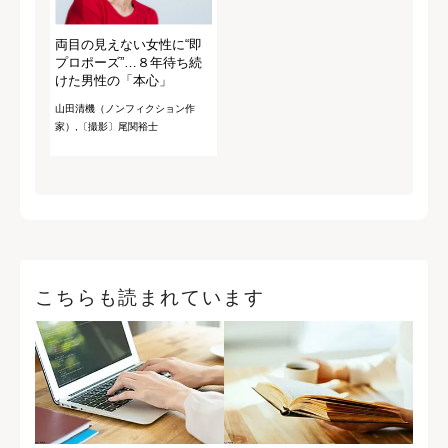
両目の見えない女性に“即
プロポーズ”…８年待ち続
けた男性の「本心」
山田清機（ノンフィクション作
家）,〔撮影〕尾関裕士
こちらも読まれています