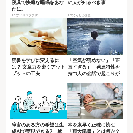
寝具で快適な睡眠をあな
の人が知るべき事
たに。
PR(アイリスプラザ)
PR(くらしの話題)
読書を学びに変えるに
「空気が読めない」「正
は？ 文章力を磨くアウト
直すぎる」 発達特性を
プットの工夫
持つ人の会話で起こりが
ちな問題
障害のある方の希望は生
本を素早く正確に読む
成AIで実現できる? 就
「東大読書」とは何か？