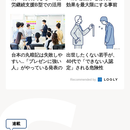
労継続支援B型での活用
効果を最大限にする事前
事例
準備
台本の丸暗記は失敗しや
出世したくない若手が、
すい...「プレゼンに強い
40代で「できない人認
人」がやっている発表の
定」される危険性
下準備
Recommended by
連載