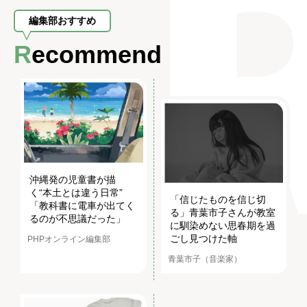
編集部おすすめ
Recommend
沖縄発の児童書が描
く“本土とは違う日常”
「信じたものを信じ切
「教科書に電車が出てく
る」青葉市子さんが教室
るのが不思議だった」
に馴染めない思春期を過
ごし見つけた軸
PHPオンライン編集部
青葉市子（音楽家）