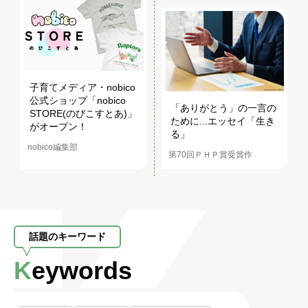
子育てメディア・nobico
公式ショップ「nobico
「ありがとう」の一言の
STORE(のびこすとあ)」
ために...エッセイ「生き
がオープン！
る」
nobico編集部
第70回ＰＨＰ賞受賞作
話題のキーワード
Keywords