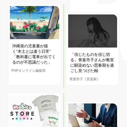
沖縄発の児童書が描
く“本土とは違う日常”
「信じたものを信じ切
「教科書に電車が出てく
る」青葉市子さんが教室
るのが不思議だった」
に馴染めない思春期を過
ごし見つけた軸
PHPオンライン編集部
青葉市子（音楽家）