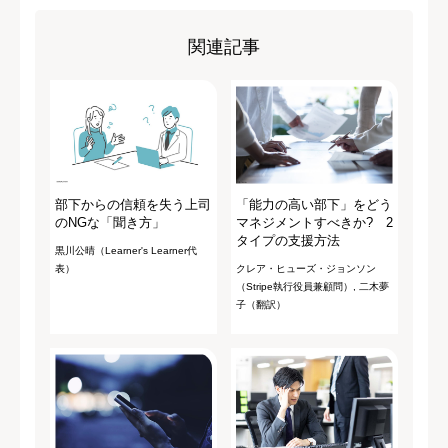
関連記事
部下からの信頼を失う上司
「能力の高い部下」をどう
のNGな「聞き方」
マネジメントすべきか? 2
タイプの支援方法
黒川公晴（Learner's Learner代
表）
クレア・ヒューズ・ジョンソン
（Stripe執行役員兼顧問）, 二木夢
子（翻訳）