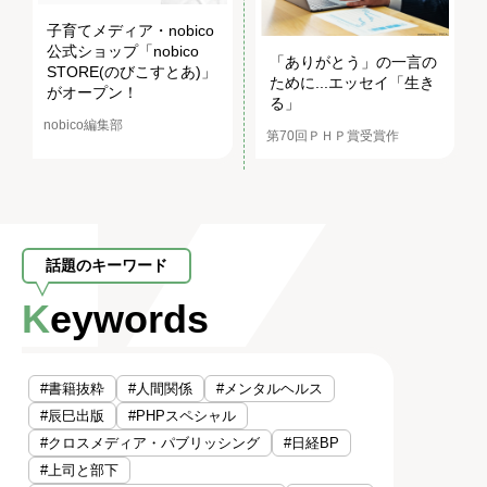
子育てメディア・nobico
公式ショップ「nobico
「ありがとう」の一言の
STORE(のびこすとあ)」
ために...エッセイ「生き
がオープン！
る」
nobico編集部
第70回ＰＨＰ賞受賞作
話題のキーワード
Keywords
#書籍抜粋
#人間関係
#メンタルヘルス
#辰巳出版
#PHPスペシャル
#クロスメディア・パブリッシング
#日経BP
#上司と部下