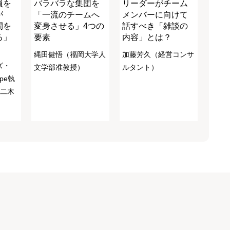
員を
バラバラな集団を
リーダーがチーム
が
「一流のチームへ
メンバーに向けて
間を
変身させる」4つの
話すべき「雑談の
る」
要素
内容」とは？
縄田健悟（福岡大学人
加藤芳久（経営コンサ
ズ・
文学部准教授）
ルタント）
pe執
 二木