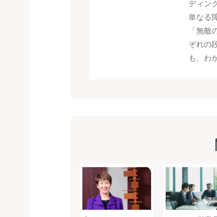
ディン
単なる
「無敵
ぞれの
も、わ