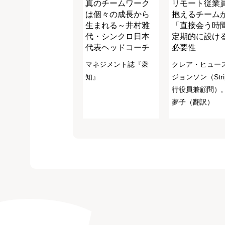
真のチームワーク
リモート従業
は個々の成長から
抱えるチーム
生まれる～井村雅
「直接会う時
代・シンクロ日本
定期的に設け
代表ヘッドコーチ
必要性
マネジメント誌『衆
クレア・ヒュー
知』
ジョンソン（Stri
行役員兼顧問）,
夢子（翻訳）