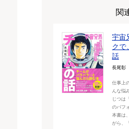
関
宇宙
クで
話
長尾彰
仕事上
んな悩
じつは
のパフ
本書は
がら、