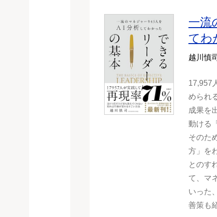
一流
てわ
越川慎
17,9
められ
成果を
動ける
そのた
方」を
とのす
て、マ
いった
善策も