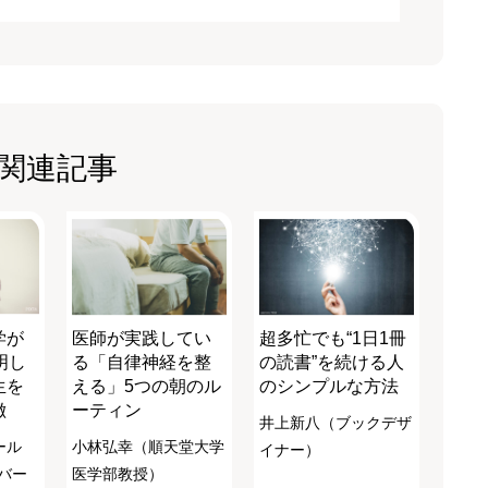
関連記事
学が
医師が実践してい
超多忙でも“1日1冊
明し
る「自律神経を整
の読書”を続ける人
生を
える」5つの朝のル
のシンプルな方法
徴
ーティン
井上新八（ブックデザ
ール
小林弘幸（順天堂大学
イナー）
バー
医学部教授）