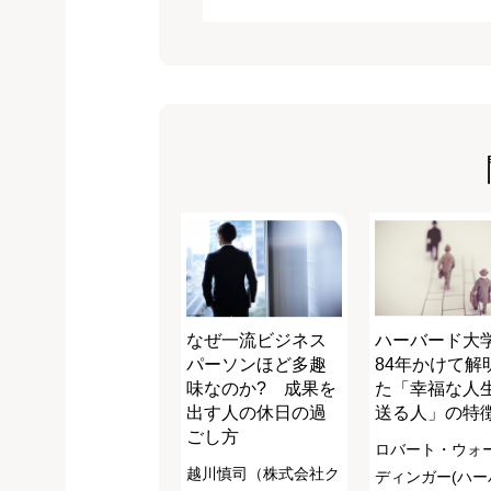
なぜ一流ビジネス
ハーバード大
パーソンほど多趣
84年かけて解
味なのか? 成果を
た「幸福な人
出す人の休日の過
送る人」の特
ごし方
ロバート・ウォ
越川慎司（株式会社ク
ディンガー(ハー