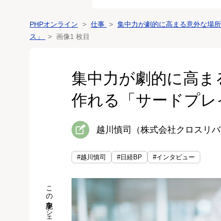
PHPオンライン
仕事
集中力が劇的に高まる意外な場所
ス」
画像1 枚目
集中力が劇的に高ま
作れる「サードプレ
越川慎司（株式会社クロスリバ
#越川慎司
#日経BP
#インタビュー
この記事をシェア