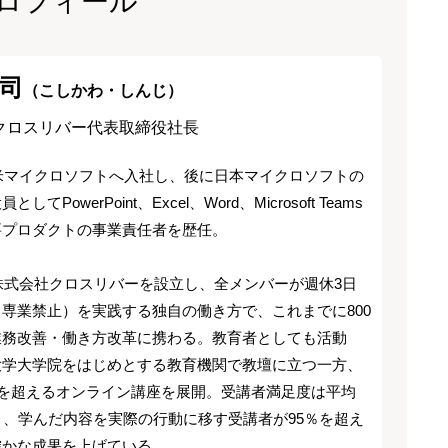
ロフィール
司
（こしかわ・しんじ）
クロスリバー代表取締役社長
に米マイクロソフトへ入社し、後に日本マイクロソフトの
してPowerPoint、Excel、Word、Microsoft Teams
要プロダクトの事業責任者を歴任。
、株式会社クロスリバーを設立し、全メンバーが週休3日
専業禁止）を実践する独自の働き方で、これまでに800
業務改善・働き方改革に携わる。教育者としても活動
大学大学院をはじめとする教育機関で教壇に立つ一方、
件を超えるオンライン講座を展開。受講者満足度は平均
り、学んだ内容を実際の行動に移す受講者が95％を超え
確かな成果を上げている。