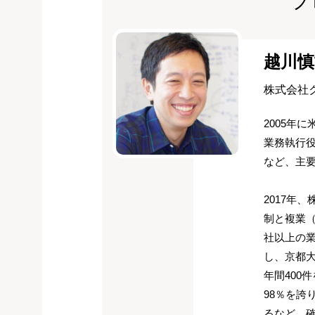
プ
越川慎
株式会社
2005年
業務執行役員と
など、主
2017年
制と複業（
社以上の
し、京都
年間400
98％を誇
るなど、