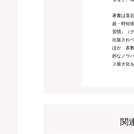
著書は直近
超・時短術
習慣』（
出版されベ
ほか、多
的なノウ
ス最大化
関