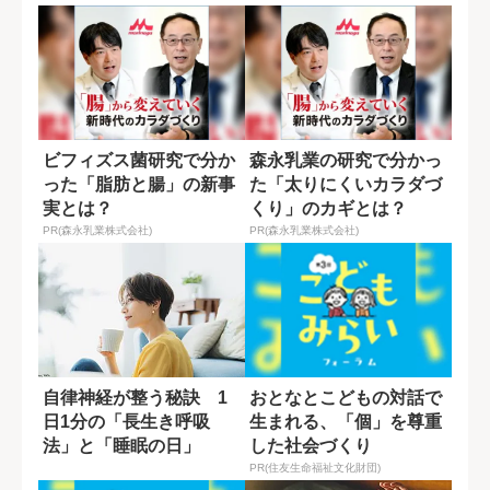
ビフィズス菌研究で分か
森永乳業の研究で分かっ
った「脂肪と腸」の新事
た「太りにくいカラダづ
実とは？
くり」のカギとは？
PR(森永乳業株式会社)
PR(森永乳業株式会社)
自律神経が整う秘訣 1
おとなとこどもの対話で
日1分の「長生き呼吸
生まれる、「個」を尊重
法」と「睡眠の日」
した社会づくり
PR(住友生命福祉文化財団)