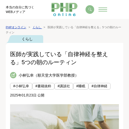
本当の自分に気づく
WEBメディア
PHPオンライン
くらし
医師が実践している「自律神経を整える」5つの朝のルー
ティン
くらし
医師が実践している「自律神経を整え
る」5つの朝のルーティン
小林弘幸（順天堂大学医学部教授）
#小林弘幸
#書籍抜粋
#講談社
#睡眠
#自律神経
2025年01月23日 公開