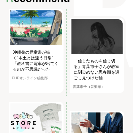
沖縄発の児童書が描
く“本土とは違う日常”
「信じたものを信じ切
「教科書に電車が出てく
る」青葉市子さんが教室
るのが不思議だった」
に馴染めない思春期を過
ごし見つけた軸
PHPオンライン編集部
青葉市子（音楽家）