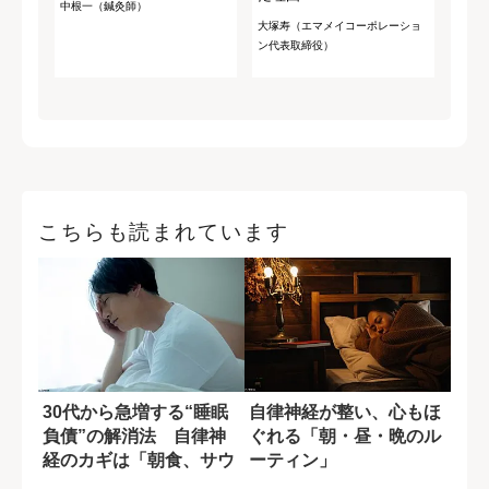
中根一（鍼灸師）
大塚寿（エマメイコーポレーショ
ン代表取締役）
こちらも読まれています
30代から急増する“睡眠
自律神経が整い、心もほ
負債”の解消法 自律神
ぐれる「朝・昼・晩のル
経のカギは「朝食、サウ
ーティン」
ナ、露天風呂...