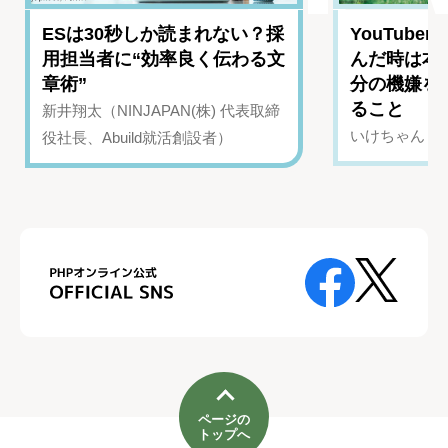
ESは30秒しか読まれない？採
YouTub
用担当者に“効率良く伝わる文
んだ時は本
章術”
分の機嫌を
ること
新井翔太（NINJAPAN(株) 代表取締
いけちゃん（Yo
役社長、Abuild就活創設者）
ページの
トップへ