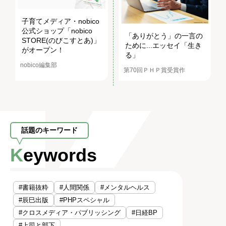
子育てメディア・nobico
公式ショップ「nobico
「ありがとう」の一言の
STORE(のびこすとあ)」
ために...エッセイ「生き
がオープン！
る」
nobico編集部
第70回ＰＨＰ賞受賞作
話題のキーワード
Keywords
#書籍抜粋
#人間関係
#メンタルヘルス
#辰巳出版
#PHPスペシャル
#クロスメディア・パブリッシング
#日経BP
#上司と部下