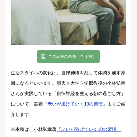
この記事の画像（全 1 枚）
生活スタイルの変化は、自律神経を乱して体調を崩す原
因になるといいます。順天堂大学医学部教授の小林弘幸
さんが実践している「自律神経を整える朝の過ごし方」
について、書籍
『老いが逃げていく10の習慣』
よりご紹
介します。
※本稿は、小林弘幸著
『老いが逃げていく10の習慣』