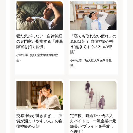
寝た気がしない...自律神経
「寝ても取れない疲れ」の
の専門家が指摘する「睡眠
原因は朝？ 自律神経が整
障害を招く習慣」
う“起きてすぐの3つの習
慣”
小林弘幸（順天堂大学医学部教
授）
小林弘幸（順天堂大学医学部教
授）
交感神経が働きすぎ...「疲
定年後、時給1200円の入
労が溜まりやすい人」の自
力バイトに...一流企業の元
律神経の状態
部長が“プライドを手放し
た理由”