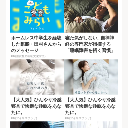
ホームレス中学生を経験
寝た気がしない...自律神
した麒麟・田村さんから
経の専門家が指摘する
のメッセージ
「睡眠障害を招く習慣」
PR(住友生命福祉文化財団)
【大人気】ひんやり冷感
【大人気】ひんやり冷感
寝具で快適な睡眠をあな
寝具で快適な睡眠をあな
たに。
たに。
PR(アイリスプラザ)
PR(アイリスプラザ)