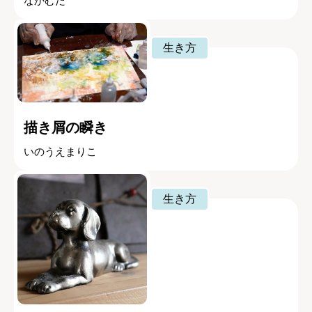
なかむた
生き方
描き屑の瞬き
いのうえまりこ
生き方