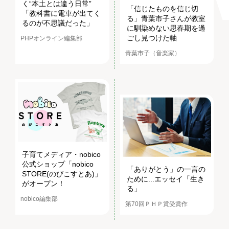
く“本土とは違う日常”
「信じたものを信じ切
「教科書に電車が出てく
る」青葉市子さんが教室
るのが不思議だった」
に馴染めない思春期を過
ごし見つけた軸
PHPオンライン編集部
青葉市子（音楽家）
子育てメディア・nobico
公式ショップ「nobico
「ありがとう」の一言の
STORE(のびこすとあ)」
ために...エッセイ「生き
がオープン！
る」
nobico編集部
第70回ＰＨＰ賞受賞作