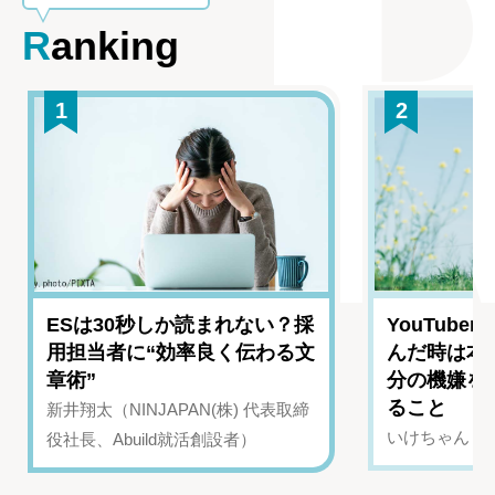
Ranking
1
2
ESは30秒しか読まれない？採
YouTub
用担当者に“効率良く伝わる文
んだ時は本
章術”
分の機嫌を
ること
新井翔太（NINJAPAN(株) 代表取締
いけちゃん（Yo
役社長、Abuild就活創設者）