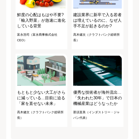
鮮度の心配はもはや不要?
建設業界に新卒で入る若者
「輸入野菜」が急速に進化
は増えているのに、なぜ人
している背景
手不足が起きるのか?
富永浩司（富永商事株式会社
髙木健次（クラフトバンク総研所
CEO）
長）
もともと少ない大工がさら
優秀な技術者が海外流出...
に減っている...目前に迫る
「失われた30年」で日本の
「家を直せない未来」
機械産業はどうなったか
髙木健次（クラフトバンク総研所
那須直美（インダストリー・ジャ
長）
パン代表）