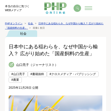
本当の自分に気づく
WEBメディア
PHPオンライン
社会
日本中にある稲わらを、なぜ中国から輸入？ 広がり始めた
「国産飼料の生産」
画像1 枚目
社会
日本中にある稲わらを、なぜ中国から輸
入？ 広がり始めた「国産飼料の生産」
山口亮子（ジャーナリスト）
#山口亮子
#書籍抜粋
#クロスメディア・パブリッシング
#農業
2025年11月26日 公開