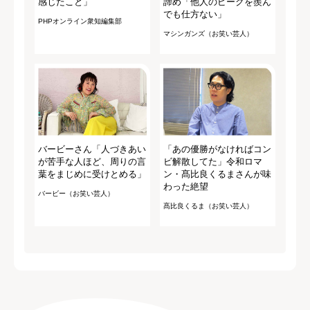
感じたこと」
諦め「他人のピークを羨ん
でも仕方ない」
PHPオンライン衆知編集部
マシンガンズ（お笑い芸人）
バービーさん「人づきあい
「あの優勝がなければコン
が苦手な人ほど、周りの言
ビ解散してた」令和ロマ
葉をまじめに受けとめる」
ン・髙比良くるまさんが味
わった絶望
バービー（お笑い芸人）
髙比良くるま（お笑い芸人）