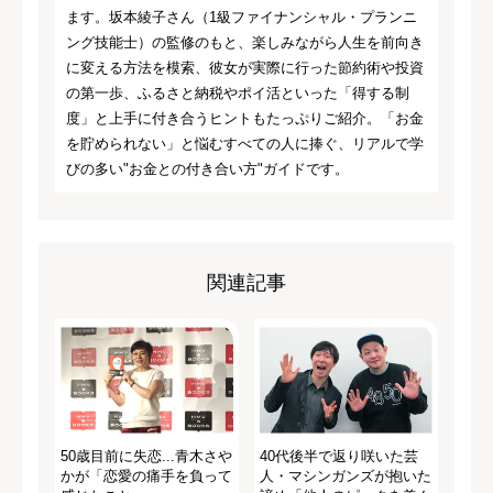
ます。坂本綾子さん（1級ファイナンシャル・プランニ
ング技能士）の監修のもと、楽しみながら人生を前向き
に変える方法を模索、彼女が実際に行った節約術や投資
の第一歩、ふるさと納税やポイ活といった「得する制
度」と上手に付き合うヒントもたっぷりご紹介。「お金
を貯められない」と悩むすべての人に捧ぐ、リアルで学
びの多い"お金との付き合い方"ガイドです。
関連記事
50歳目前に失恋...青木さや
40代後半で返り咲いた芸
かが「恋愛の痛手を負って
人・マシンガンズが抱いた