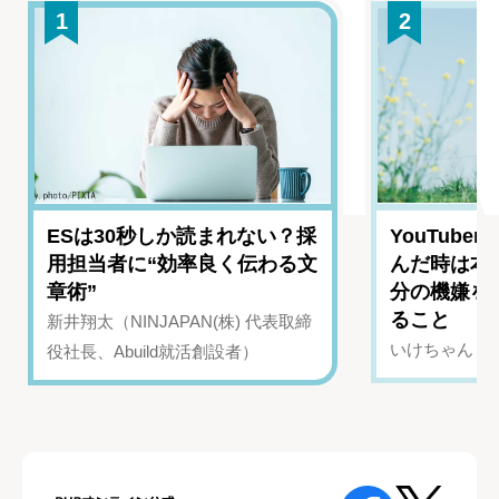
1
2
ESは30秒しか読まれない？採
YouTub
用担当者に“効率良く伝わる文
んだ時は本
章術”
分の機嫌を
ること
新井翔太（NINJAPAN(株) 代表取締
いけちゃん（Yo
役社長、Abuild就活創設者）