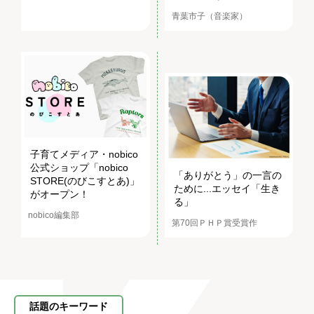
青葉市子（音楽家）
子育てメディア・nobico
公式ショップ「nobico
「ありがとう」の一言の
STORE(のびこすとあ)」
ために...エッセイ「生き
がオープン！
る」
nobico編集部
第70回ＰＨＰ賞受賞作
話題のキーワード