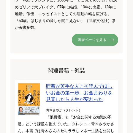
サーを経てタレントに。2003年に「どこ見てんのよ!」の決
めゼリフで大ブレイク。07年に結婚、10年に出産、12年に
離婚。俳優、エッセイストとしての活動の幅を広げる。
『50歳。はじまりの音しか聞こえない』（世界文化社）ほ
か著書多数。
著者ページを見る
関連書籍・雑誌
貯蓄が苦手な人こそ読んでほし
いお金の第一歩 お金まわりを
見直したら人生が変わった
青木さやか（タレント）
「浪費癖」と「お金に関する知識の不
足」という課題を抱えていた、タレント・青木さやかさ
ん。本書では青木さんのセキララなマネー生活を公開し