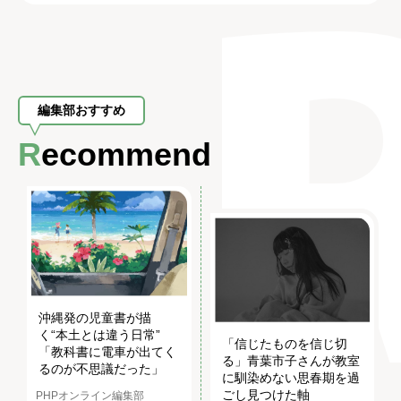
編集部おすすめ
Recommend
沖縄発の児童書が描
く“本土とは違う日常”
「信じたものを信じ切
「教科書に電車が出てく
る」青葉市子さんが教室
るのが不思議だった」
に馴染めない思春期を過
ごし見つけた軸
PHPオンライン編集部