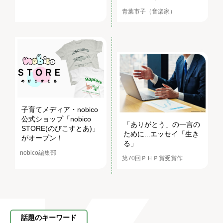
青葉市子（音楽家）
子育てメディア・nobico
公式ショップ「nobico
「ありがとう」の一言の
STORE(のびこすとあ)」
ために...エッセイ「生き
がオープン！
る」
nobico編集部
第70回ＰＨＰ賞受賞作
話題のキーワード