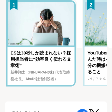
1
2
ESは30秒しか読まれない？採
YouTub
用担当者に“効率良く伝わる文
んだ時は本
章術”
分の機嫌を
ること
新井翔太（NINJAPAN(株) 代表取締
いけちゃん（Yo
役社長、Abuild就活創設者）