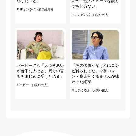
感じたこと」
諦め「他人のピークを羨ん
でも仕方ない」
PHPオンライン衆知編集部
マシンガンズ（お笑い芸人）
バービーさん「人づきあい
「あの優勝がなければコン
が苦手な人ほど、周りの言
ビ解散してた」令和ロマ
葉をまじめに受けとめる」
ン・髙比良くるまさんが味
わった絶望
バービー（お笑い芸人）
髙比良くるま（お笑い芸人）