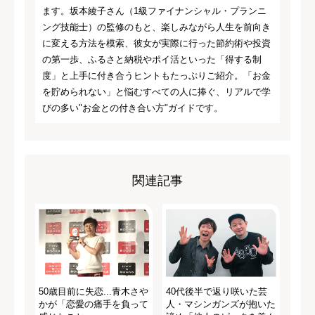
ます。坂本綾子さん（1級ファイナンシャル・プランニ
ング技能士）の監修のもと、楽しみながら人生を前向き
に変える方法を模索、彼女が実際に行った節約術や投資
の第一歩、ふるさと納税やポイ活といった「得する制
度」と上手に付き合うヒントもたっぷりご紹介。「お金
を貯められない」と悩むすべての人に捧ぐ、リアルで学
びの多い"お金との付き合い方"ガイドです。
関連記事
50歳目前に失恋...青木さや
40代後半で返り咲いた芸
かが「恋愛の痛手を負って
人・マシンガンズが抱いた