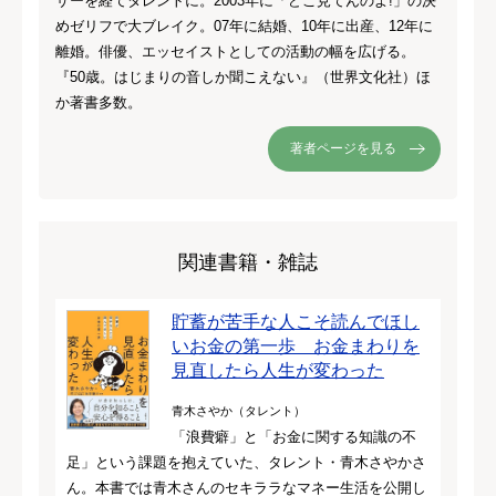
サーを経てタレントに。2003年に「どこ見てんのよ!」の決
めゼリフで大ブレイク。07年に結婚、10年に出産、12年に
離婚。俳優、エッセイストとしての活動の幅を広げる。
『50歳。はじまりの音しか聞こえない』（世界文化社）ほ
か著書多数。
著者ページを見る
関連書籍・雑誌
貯蓄が苦手な人こそ読んでほし
いお金の第一歩 お金まわりを
見直したら人生が変わった
青木さやか（タレント）
「浪費癖」と「お金に関する知識の不
足」という課題を抱えていた、タレント・青木さやかさ
ん。本書では青木さんのセキララなマネー生活を公開し