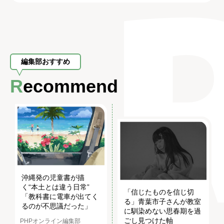
編集部おすすめ
Recommend
沖縄発の児童書が描
く“本土とは違う日常”
「信じたものを信じ切
「教科書に電車が出てく
る」青葉市子さんが教室
るのが不思議だった」
に馴染めない思春期を過
ごし見つけた軸
PHPオンライン編集部