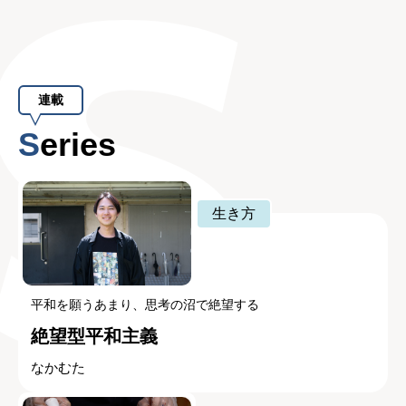
連載
Series
生き方
平和を願うあまり、思考の沼で絶望する
絶望型平和主義
なかむた