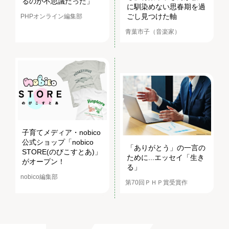
るのが不思議だった」
に馴染めない思春期を過
ごし見つけた軸
PHPオンライン編集部
青葉市子（音楽家）
子育てメディア・nobico
公式ショップ「nobico
「ありがとう」の一言の
STORE(のびこすとあ)」
ために...エッセイ「生き
がオープン！
る」
nobico編集部
第70回ＰＨＰ賞受賞作