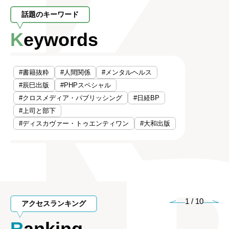
話題のキーワード
Keywords
#書籍抜粋
#人間関係
#メンタルヘルス
#辰巳出版
#PHPスペシャル
#クロスメディア・パブリッシング
#日経BP
#上司と部下
#ディスカヴァー・トゥエンティワン
#大和出版
1
/
10
アクセスランキング
Ranking