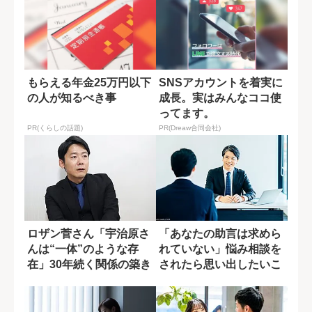
もらえる年金25万円以下
SNSアカウントを着実に
の人が知るべき事
成長。実はみんなココ使
ってます。
PR(くらしの話題)
PR(Dreaw合同会社)
ロザン菅さん「宇治原さ
「あなたの助言は求めら
んは“一体”のような存
れていない」悩み相談を
在」30年続く関係の築き
されたら思い出したいこ
方
と