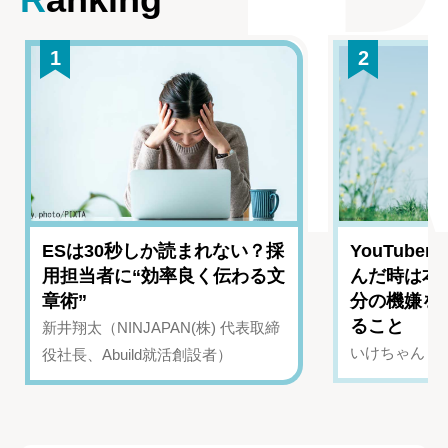
1
2
ESは30秒しか読まれない？採
YouTub
用担当者に“効率良く伝わる文
んだ時は本
章術”
分の機嫌を
ること
新井翔太（NINJAPAN(株) 代表取締
いけちゃん（Yo
役社長、Abuild就活創設者）