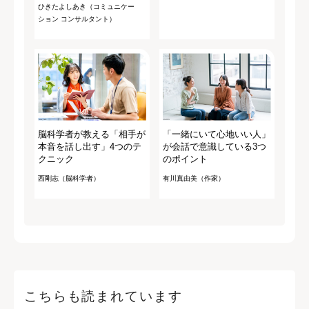
ひきたよしあき（コミュニケー
ション コンサルタント）
脳科学者が教える「相手が
「一緒にいて心地いい人」
本音を話し出す」4つのテ
が会話で意識している3つ
クニック
のポイント
西剛志（脳科学者）
有川真由美（作家）
こちらも読まれています