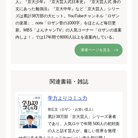
人』『京大少年』『京大芸人式日本史』『京大芸人式 身の
丈にあった勉強法』『京大中年』など「京大芸人」シリー
ズは累計38万部の大ヒット。YouTubeチャンネル「ロザン
の楽屋」、note「ロザン菅の1000字」をほとんど毎日更
新。MBS「よんチャンTV」の人気コーナー「ロザンの道案
内しよ！」では17年間で8000人以上を道案内している。
著者ページを見る
関連書籍・雑誌
学力よりコミュ力
菅広文（ロザン・お笑い芸人）
累計38万部「京大芸人」シリーズ著者
であり、人気ロケで年間 500人の初対面
の人と話す芸人が、厳しい世界を無理
せずに生き抜くコミュニケーション術を初公開！