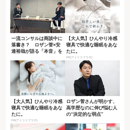
一流コンサルは商談中に
【大人気】ひんやり冷感
落書き？ ロザン菅×安
寝具で快適な睡眠をあな
達裕哉が語る「本音」を
たに。
引き出す会話術
PR(アイリスプラザ)
【大人気】ひんやり冷感
ロザン菅さんが明かす、
寝具で快適な睡眠をあな
高学歴なのに伸び悩む人
たに。
の“決定的な弱点”
PR(アイリスプラザ)