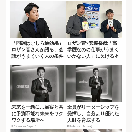
「同調はむしろ逆効果」
ロザン菅×安達裕哉「高
ロザン菅さんが語る、会
学歴なのに仕事がうまく
話がうまくいく人の条件
いかない人」に欠ける本
当のコミュ力と...
未来を一緒に…顧客と共
全員がリーダーシップを
に予測不能な未来をワク
発揮し、自分より優れた
ワクする場所へ
人財を育成する
PR(dentsu Japan)
PR(dentsu Japan)