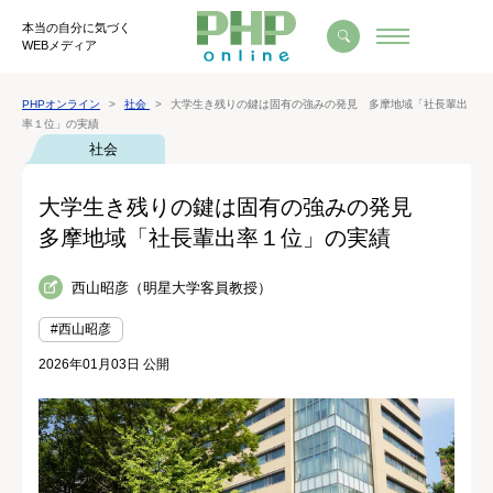
本当の自分に気づく
WEBメディア
PHPオンライン
社会
大学生き残りの鍵は固有の強みの発見 多摩地域「社長輩出
率１位」の実績
社会
大学生き残りの鍵は固有の強みの発見
多摩地域「社長輩出率１位」の実績
西山昭彦（明星大学客員教授）
#西山昭彦
2026年01月03日 公開