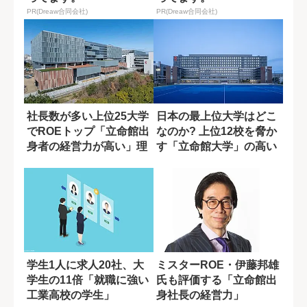
PR(Dreaw合同会社)
PR(Dreaw合同会社)
社長数が多い上位25大学
日本の最上位大学はどこ
でROEトップ「立命館出
なのか? 上位12校を脅か
身者の経営力が高い」理
す「立命館大学」の高い
由とは?
実績
学生1人に求人20社、大
ミスターROE・伊藤邦雄
学生の11倍「就職に強い
氏も評価する「立命館出
工業高校の学生」
身社長の経営力」