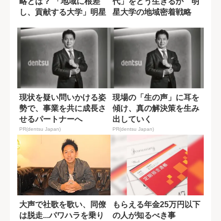
略とは？ 「地域に根差
代」をどう生きるか 明
し、貢献する大学」明星
星大学の地域密着戦略
大の取り組み
現状を疑い問いかける姿
現場の「生の声」に耳を
勢で、事業を共に成長さ
傾け、真の解決策を生み
せるパートナーへ
出していく
PR(dentsu Japan)
PR(dentsu Japan)
大声で社歌を歌い、同僚
もらえる年金25万円以下
は脱走...パワハラを乗り
の人が知るべき事