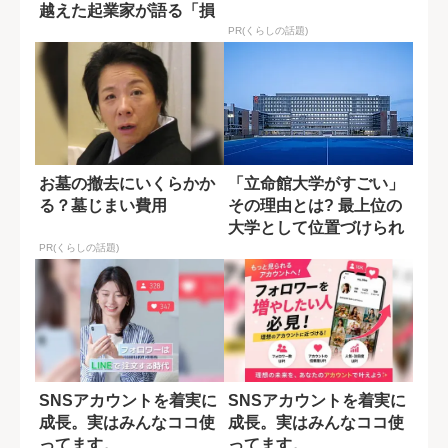
越えた起業家が語る「損
して得取れ...
PR(くらしの話題)
お墓の撤去にいくらかか
「立命館大学がすごい」
る？墓じまい費用
その理由とは? 最上位の
大学として位置づけられ
る要因
PR(くらしの話題)
SNSアカウントを着実に
SNSアカウントを着実に
成長。実はみんなココ使
成長。実はみんなココ使
ってます。
ってます。