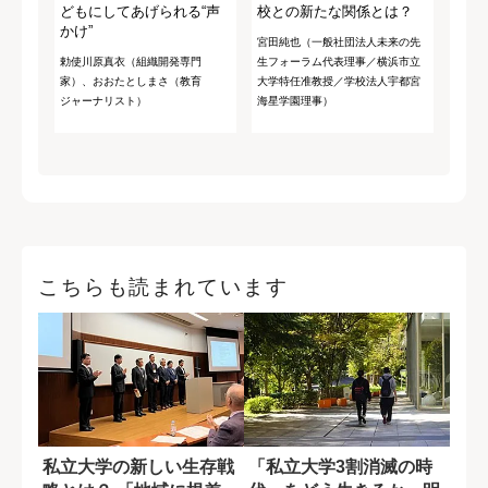
どもにしてあげられる“声
校との新たな関係とは？
かけ”
宮田純也（一般社団法人未来の先
勅使川原真衣（組織開発専門
生フォーラム代表理事／横浜市立
家）、おおたとしまさ（教育
大学特任准教授／学校法人宇都宮
ジャーナリスト）
海星学園理事）
こちらも読まれています
私立大学の新しい生存戦
「私立大学3割消滅の時