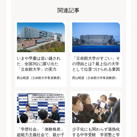
関連記事
いまや早慶は追い越され
「立命館大学がすごい」そ
た...全国3位に躍り出た
の理由とは? 最上位の大学
「立命館大学」の実力
として位置づけられる要因
西山昭彦（立命館大学客員教授）
西山昭彦（立命館大学客員教授）
「学歴社会」「体験格差」
少子化にも関わらず過熱化
超能力主義社会で、親が子
する中学受験 学習塾と学