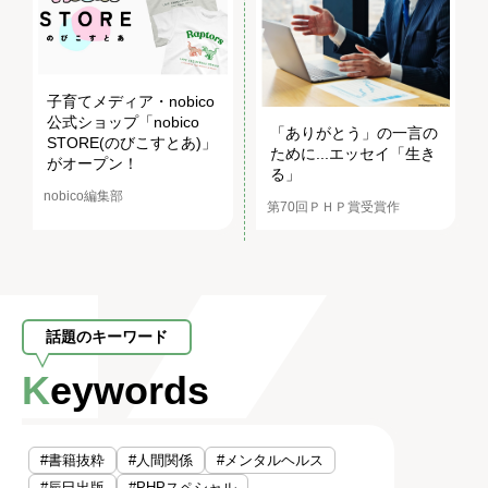
子育てメディア・nobico
公式ショップ「nobico
「ありがとう」の一言の
STORE(のびこすとあ)」
ために...エッセイ「生き
がオープン！
る」
nobico編集部
第70回ＰＨＰ賞受賞作
話題のキーワード
Keywords
#書籍抜粋
#人間関係
#メンタルヘルス
#辰巳出版
#PHPスペシャル