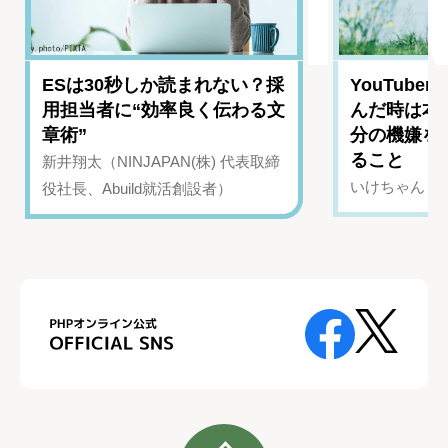
ESは30秒しか読まれない？採
YouTub
用担当者に“効率良く伝わる文
んだ時は本
章術”
分の機嫌を
ること
新井翔太（NINJAPAN(株) 代表取締
いけちゃん（Yo
役社長、Abuild就活創設者）