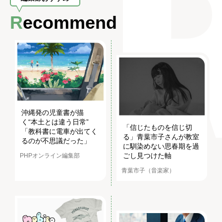
Recommend
沖縄発の児童書が描
く“本土とは違う日常”
「信じたものを信じ切
「教科書に電車が出てく
る」青葉市子さんが教室
るのが不思議だった」
に馴染めない思春期を過
ごし見つけた軸
PHPオンライン編集部
青葉市子（音楽家）