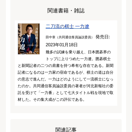
関連書籍・雑誌
二刀流の棋士 一力遼
発売日:
田中章（共同通信客員論説委員）
2023年01月18日
幾多の試練を乗り越え、日本囲碁界の
トップに上りつめた一力遼。囲碁棋士
と新聞記者の二つの肩書を持つ希有な存在である。新聞
記者になるのは一力家の宿命であるが、棋士の道は自分
の意志で進んだ。一力はどのようにして一流棋士になっ
たのか。共同通信客員論説委員の著者が河北新報社の委
託を受けて「一力番」として七大タイトル戦を現地で取
材した。その集大成がこの評伝である。
関連記事