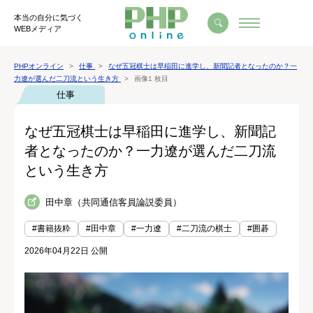
本当の自分に気づく
WEBメディア
PHPオンライン
仕事
なぜ五冠棋士は早稲田に進学し、新聞記者となったのか？一
力遼が選んだ二刀流という生き方
画像1 枚目
仕事
なぜ五冠棋士は早稲田に進学し、新聞記
者となったのか？一力遼が選んだ二刀流
という生き方
田中章（共同通信客員論説委員）
#書籍抜粋
#田中章
#一力遼
#二刀流の棋士
#囲碁
2026年04月22日 公開