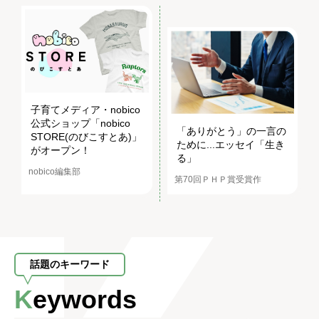
子育てメディア・nobico
公式ショップ「nobico
「ありがとう」の一言の
STORE(のびこすとあ)」
ために...エッセイ「生き
がオープン！
る」
nobico編集部
第70回ＰＨＰ賞受賞作
話題のキーワード
Keywords