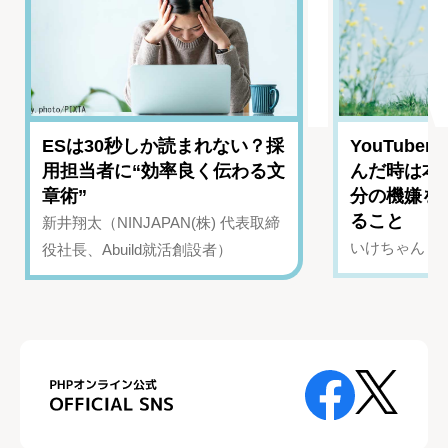
ESは30秒しか読まれない？採
YouTub
用担当者に“効率良く伝わる文
んだ時は本
章術”
分の機嫌を
ること
新井翔太（NINJAPAN(株) 代表取締
いけちゃん（Yo
役社長、Abuild就活創設者）