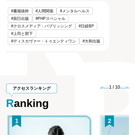
#書籍抜粋
#人間関係
#メンタルヘルス
#辰巳出版
#PHPスペシャル
#クロスメディア・パブリッシング
#日経BP
#上司と部下
#ディスカヴァー・トゥエンティワン
#大和出版
1
/
10
アクセスランキング
Ranking
1
2