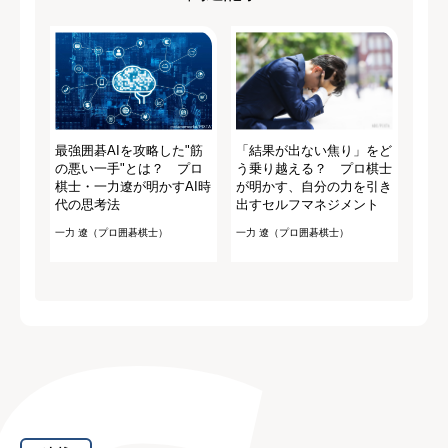
最強囲碁AIを攻略した"筋
「結果が出ない焦り」をど
の悪い一手"とは？ プロ
う乗り越える？ プロ棋士
棋士・一力遼が明かすAI時
が明かす、自分の力を引き
代の思考法
出すセルフマネジメント
一力 遼（プロ囲碁棋士）
一力 遼（プロ囲碁棋士）