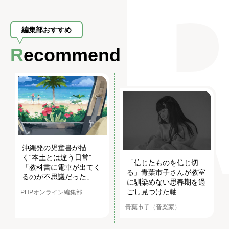
編集部おすすめ
Recommend
沖縄発の児童書が描
く“本土とは違う日常”
「信じたものを信じ切
「教科書に電車が出てく
る」青葉市子さんが教室
るのが不思議だった」
に馴染めない思春期を過
ごし見つけた軸
PHPオンライン編集部
青葉市子（音楽家）