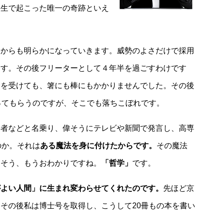
人生で起こった唯一の奇跡といえ
からも明らかになっていきます。威勢のよさだけで採用
ます。その後フリーターとして４年半を過ごすわけです
験を受けても、箸にも棒にもかかりませんでした。その後
ってもらうのですが、そこでも落ちこぼれです。
者などと名乗り、偉そうにテレビや新聞で発言し、高専
のか。それは
ある魔法を身に付けたからです。
その魔法
。そう、もうおわかりですね。
「哲学」
です。
がよい人間」に生まれ変わらせてくれたのです。
先ほど京
その後私は博士号を取得し、こうして20冊もの本を書い