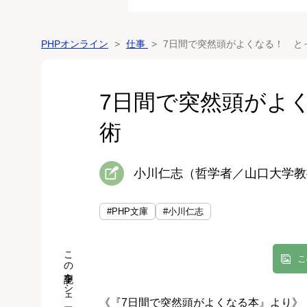
PHPオンライン
仕事
7日間で突然頭がよくなる！ と
7日間で突然頭がよ
術
小川仁志（哲学者／山口大学教
#PHP文庫
#小川仁志
この記事をシェア
こ
《『
7日間で突然頭がよくなる本』
より》