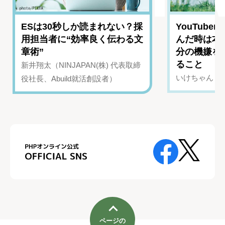
ESは30秒しか読まれない？採
YouTub
用担当者に“効率良く伝わる文
んだ時は本
章術”
分の機嫌を
ること
新井翔太（NINJAPAN(株) 代表取締
いけちゃん（Yo
役社長、Abuild就活創設者）
ページの