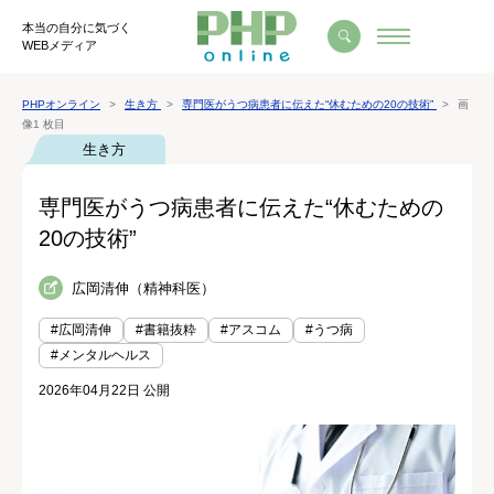
本当の自分に気づく
WEBメディア
PHPオンライン
生き方
専門医がうつ病患者に伝えた“休むための20の技術”
画
像1 枚目
生き方
専門医がうつ病患者に伝えた“休むための
20の技術”
広岡清伸（精神科医）
#広岡清伸
#書籍抜粋
#アスコム
#うつ病
#メンタルヘルス
2026年04月22日 公開