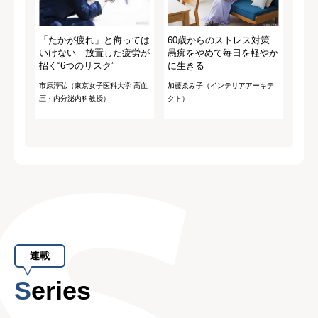
「たかが疲れ」と侮っては
60歳からのストレス対策
いけない 放置した疲労が
愚痴をやめて毎日を軽やか
招く“6つのリスク”
に生きる
市原淳弘（東京女子医科大学 高血
加藤ゑみ子（インテリアアーキテ
圧・内分泌内科教授）
クト）
連載
Series