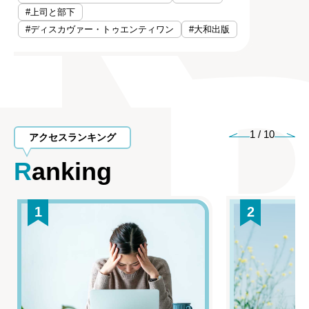
#上司と部下
#ディスカヴァー・トゥエンティワン
#大和出版
1
/
10
アクセスランキング
Ranking
1
2