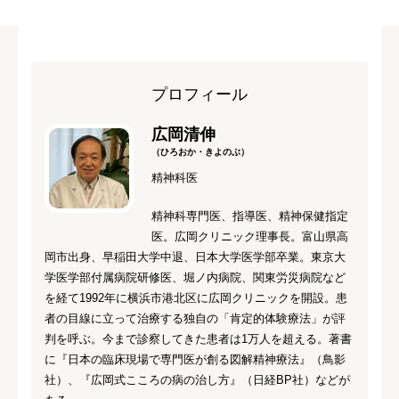
プロフィール
広岡清伸
（ひろおか・きよのぶ）
精神科医
精神科専門医、指導医、精神保健指定
医。広岡クリニック理事長。富山県高
岡市出身、早稲田大学中退、日本大学医学部卒業。東京大
学医学部付属病院研修医、堀ノ内病院、関東労災病院など
を経て1992年に横浜市港北区に広岡クリニックを開設。患
者の目線に立って治療する独自の「肯定的体験療法」が評
判を呼ぶ。今まで診察してきた患者は1万人を超える。著書
に『日本の臨床現場で専門医が創る図解精神療法』（鳥影
社）、『広岡式こころの病の治し方』（日経BP社）などが