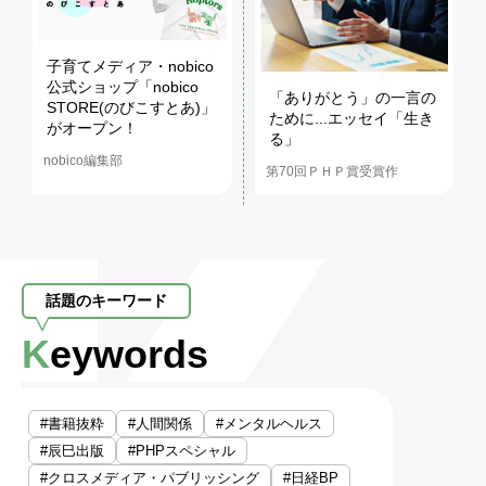
子育てメディア・nobico
公式ショップ「nobico
「ありがとう」の一言の
STORE(のびこすとあ)」
ために...エッセイ「生き
がオープン！
る」
nobico編集部
第70回ＰＨＰ賞受賞作
話題のキーワード
Keywords
#書籍抜粋
#人間関係
#メンタルヘルス
#辰巳出版
#PHPスペシャル
#クロスメディア・パブリッシング
#日経BP