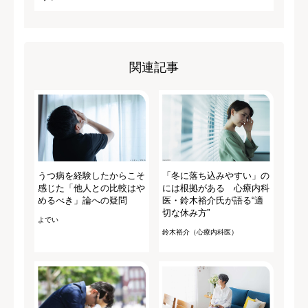
関連記事
うつ病を経験したからこそ
「冬に落ち込みやすい」の
感じた「他人との比較はや
には根拠がある 心療内科
めるべき」論への疑問
医・鈴木裕介氏が語る“適
切な休み方”
よでい
鈴木裕介（心療内科医）