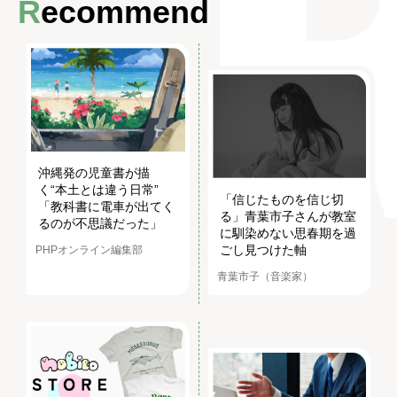
Recommend
沖縄発の児童書が描
く“本土とは違う日常”
「信じたものを信じ切
「教科書に電車が出てく
る」青葉市子さんが教室
るのが不思議だった」
に馴染めない思春期を過
ごし見つけた軸
PHPオンライン編集部
青葉市子（音楽家）