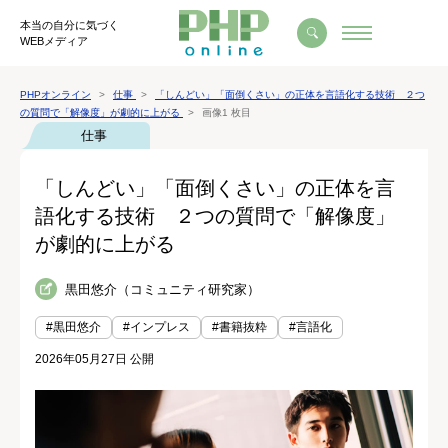
本当の自分に気づく
WEBメディア
PHPオンライン
仕事
「しんどい」「面倒くさい」の正体を言語化する技術 ２つ
の質問で「解像度」が劇的に上がる
画像1 枚目
仕事
「しんどい」「面倒くさい」の正体を言
語化する技術 ２つの質問で「解像度」
が劇的に上がる
黒田悠介（コミュニティ研究家）
#黒田悠介
#インプレス
#書籍抜粋
#言語化
2026年05月27日 公開