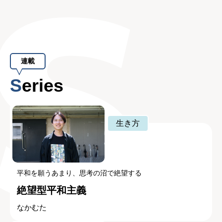
連載
Series
生き方
平和を願うあまり、思考の沼で絶望する
絶望型平和主義
なかむた