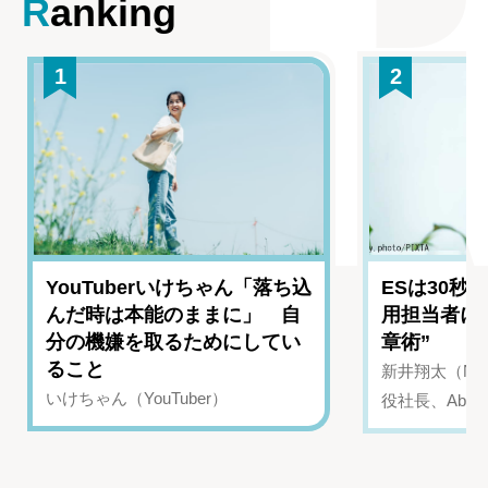
Ranking
1
2
YouTuberいけちゃん「落ち込
ESは30秒
んだ時は本能のままに」 自
用担当者に
分の機嫌を取るためにしてい
章術”
ること
新井翔太（NIN
いけちゃん（YouTuber）
役社長、Abui