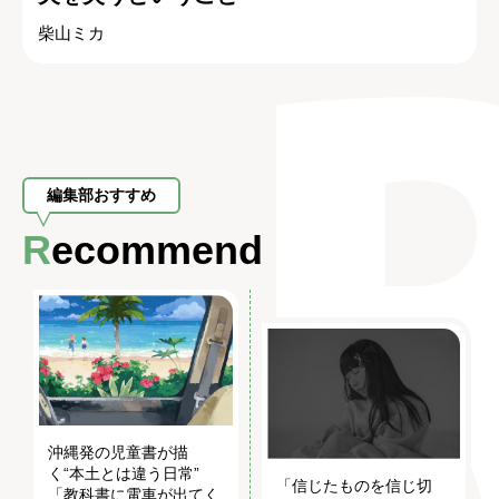
柴山ミカ
編集部おすすめ
Recommend
沖縄発の児童書が描
く“本土とは違う日常”
「信じたものを信じ切
「教科書に電車が出てく