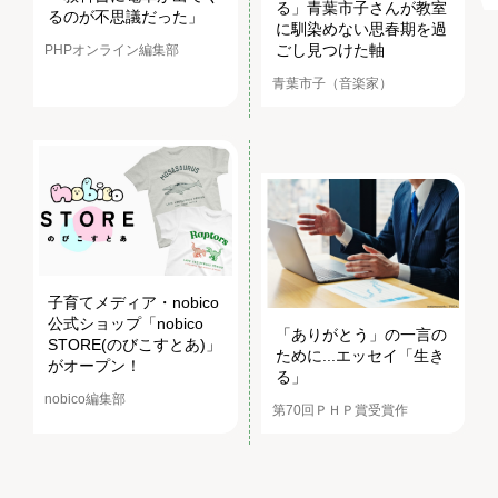
る」青葉市子さんが教室
るのが不思議だった」
に馴染めない思春期を過
ごし見つけた軸
PHPオンライン編集部
青葉市子（音楽家）
子育てメディア・nobico
公式ショップ「nobico
「ありがとう」の一言の
STORE(のびこすとあ)」
ために...エッセイ「生き
がオープン！
る」
nobico編集部
第70回ＰＨＰ賞受賞作