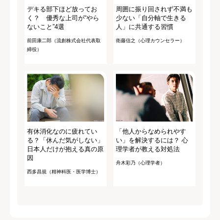
デキる部下ほど放ってお
周囲に振り回されず不満も
く？ 優秀な上司が“やら
少ない「自分軸で生きる
ないこと”4選
人」に共通する習慣
前田康二郎（流創株式会社代表取
衛藤信之（心理カウンセラー）
締役）
有休消化なのに疲れてい
「他人からなめられやす
る？「休んだ気がしない」
い」を解決するには？ 心
日本人だけが抱える真の原
理学者が教える対処法
因
舟木彩乃（心理学者）
西多昌規（精神科医・医学博士）