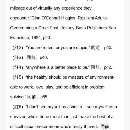
mileage out of virtually any experience they
encounter.”Gina O’Connell Higgins, Resilient Adults-
Overcoming a Cruel Past, Jossey-Bass Publishers San
Francisco, 1994, p20.
（註2）“You are rotten, or you are stupid.” 同前、p40.
（註3） 同前、p40.
（註4）“anywhere is a better place to be.” 同前、p42.
（註5）“the healthy should be masters of environment-
able to work, love, play, and be efficient in problem
solving.” 同前、p55.
（註6）“I don’t see myself as a victim. I see myself as a
survivor, who’s done more than just make the best of a
difficult situation-someone who’s really thrived.” 同前、