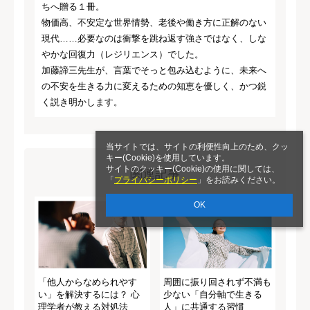
ちへ贈る１冊。
物価高、不安定な世界情勢、老後や働き方に正解のない
現代……必要なのは衝撃を跳ね返す強さではなく、しな
やかな回復力（レジリエンス）でした。
加藤諦三先生が、言葉でそっと包み込むように、未来へ
の不安を生きる力に変えるための知恵を優しく、かつ鋭
く説き明かします。
当サイトでは、サイトの利便性向上のため、クッ
キー(Cookie)を使用しています。
サイトのクッキー(Cookie)の使用に関しては、
関連記事
「
プライバシーポリシー
」をお読みください。
OK
「他人からなめられやす
周囲に振り回されず不満も
い」を解決するには？ 心
少ない「自分軸で生きる
理学者が教える対処法
人」に共通する習慣