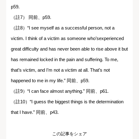
p59.
（註7） 同前、p59.
（註8）“I see myself as a successful person, not a
victim. I think of a victim as someone who’sexperienced
great difficulty and has never been able to rise above it but
has remained locked in the pain and suffering. To me,
that’s victim, and I’m not a victim at all. That’s not
happened to me in my life.” 同前、p59.
（註9）“I can face almost anything.” 同前、p61.
（註10）“I guess the biggest things is the determination
that I have.” 同前、p43.
この記事をシェア