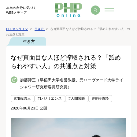
本当の自分に気づく
WEBメディア
PHPオンライン
生き方
なぜ真面目な人ほど搾取される？「舐められやすい人」の
共通点と対策
生き方
なぜ真面目な人ほど搾取される？「舐め
られやすい人」の共通点と対策
加藤諦三（早稲田大学名誉教授、元ハーヴァード大学ライ
シャワー研究所客員研究員）
#加藤諦三
#レジリエンス
#人間関係
#書籍抜粋
2026年06月23日 公開