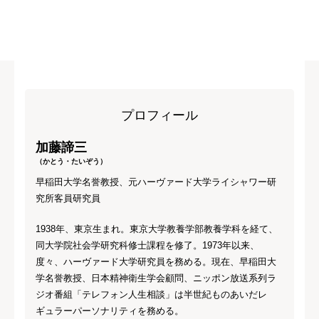
プロフィール
加藤諦三
（かとう・たいぞう）
早稲田大学名誉教授、元ハーヴァード大学ライシャワー研
究所客員研究員
1938年、東京生まれ。東京大学教養学部教養学科を経て、
同大学院社会学研究科修士課程を修了。1973年以来、
度々、ハーヴァード大学研究員を務める。現在、早稲田大
学名誉教授、日本精神衛生学会顧問、ニッポン放送系列ラ
ジオ番組「テレフォン人生相談」は半世紀ものあいだレ
ギュラーパーソナリティを務める。