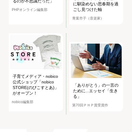
るのが不思議だった」
に馴染めない思春期を過
ごし見つけた軸
PHPオンライン編集部
青葉市子（音楽家）
子育てメディア・nobico
公式ショップ「nobico
「ありがとう」の一言の
STORE(のびこすとあ)」
ために...エッセイ「生き
がオープン！
る」
nobico編集部
第70回ＰＨＰ賞受賞作