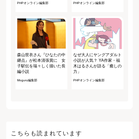
PHPオンライン編集部
PHPオンライン編集部
森山世衣さん『ひなたの中
なぜ大人にヤングアダルト
継点』が松本清張賞に 女
小説が人気？ YA作家・福
子駅伝を瑞々しく描いた長
木はるさんが語る「癒しの
編小説
力」
Moguru編集部
PHPオンライン編集部
こちらも読まれています