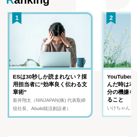
1
2
ESは30秒しか読まれない？採
YouTub
用担当者に“効率良く伝わる文
んだ時は本
章術”
分の機嫌を
ること
新井翔太（NINJAPAN(株) 代表取締
いけちゃん（Yo
役社長、Abuild就活創設者）