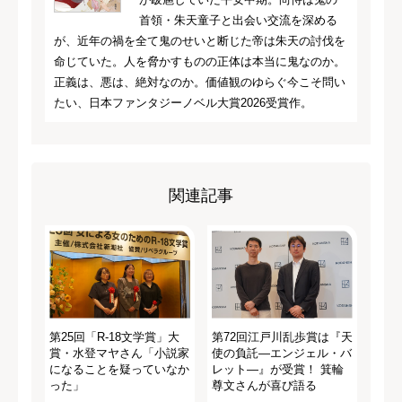
首領・朱天童子と出会い交流を深める
が、近年の禍を全て鬼のせいと断じた帝は朱天の討伐を
命じていた。人を脅かすものの正体は本当に鬼なのか。
正義は、悪は、絶対なのか。価値観のゆらぐ今こそ問い
たい、日本ファンタジーノベル大賞2026受賞作。
関連記事
第25回「R-18文学賞」大
第72回江戸川乱歩賞は『天
賞・水登マヤさん「小説家
使の負託―エンジェル・バ
になることを疑っていなか
レット―』が受賞！ 箕輪
った」
尊文さんが喜び語る