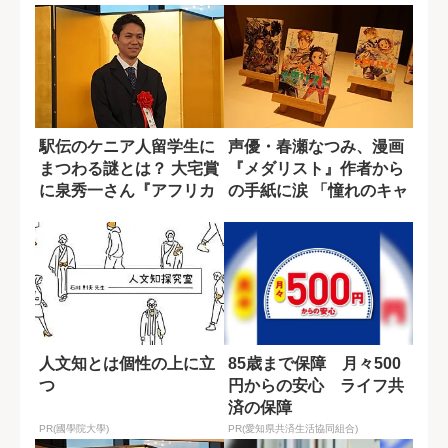
駅伝のケニア人留学生に
声優・春瀬なつみ、漫画
まつわる謎とは？ 大宅賞
『メダリスト』作者から
に泉秀一さん『アフリカ
の手紙に涙 「憧れのキャ
から来たラン...
ラを演じられ...
人文知とは個性の上に立
85歳まで保障 月々500
つ
円からの安心 ライフ共
済の保障
PR(國學院大學)
PR(愛知県共済生活協同組合)