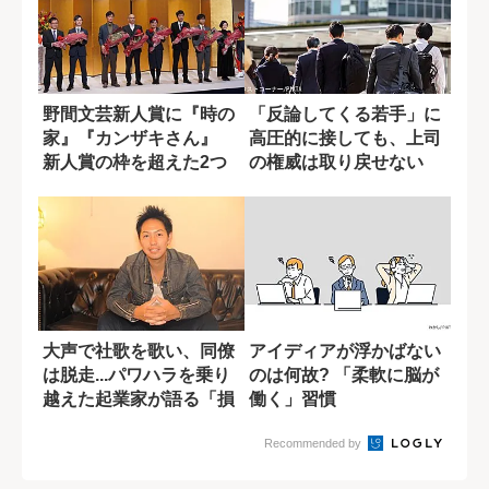
野間文芸新人賞に『時の
「反論してくる若手」に
家』『カンザキさん』
高圧的に接しても、上司
新人賞の枠を超えた2つ
の権威は取り戻せない
の作品
大声で社歌を歌い、同僚
アイディアが浮かばない
は脱走...パワハラを乗り
のは何故? 「柔軟に脳が
越えた起業家が語る「損
働く」習慣
して得取れ...
Recommended by