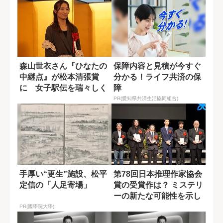
森山世衣さん『ひなたの
保障内容と見積が今すぐ
中継点』が松本清張賞
分かる！ライフ共済の保
に 女子駅伝を瑞々しく
障
描いた長編小説
PR(愛知県共済生活協同組合)
手厚い“更生”施設、松平
第78回日本推理作家協会
定信の「人足寄場」
賞の受賞作は？ ミステリ
ーの新たな可能性を示し
た二作品
PR(國學院大學)