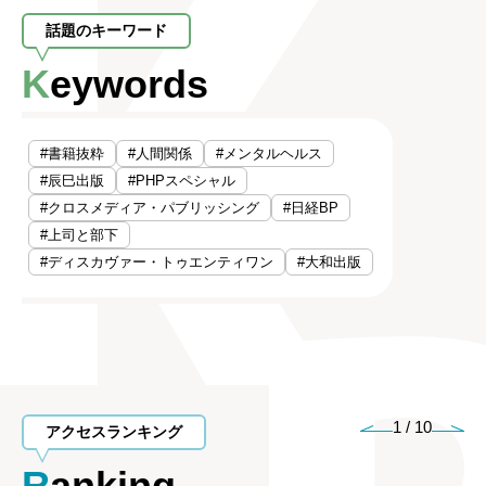
話題のキーワード
Keywords
#書籍抜粋
#人間関係
#メンタルヘルス
#辰巳出版
#PHPスペシャル
#クロスメディア・パブリッシング
#日経BP
#上司と部下
#ディスカヴァー・トゥエンティワン
#大和出版
1
/
10
アクセスランキング
Ranking