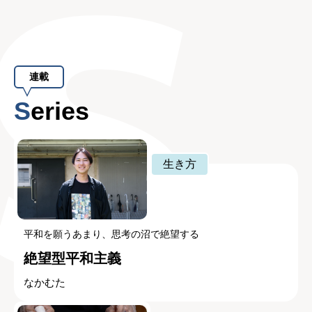
連載
Series
生き方
平和を願うあまり、思考の沼で絶望する
絶望型平和主義
なかむた