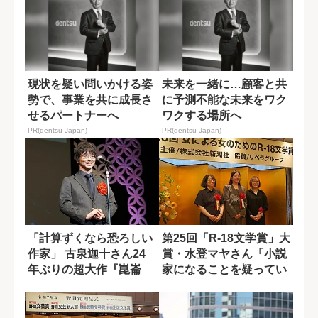
現状を疑い問いかける姿
未来を一緒に…顧客と共
勢で、事業を共に成長さ
に予測不能な未来をワク
せるパートナーへ
ワクする場所へ
PR(dentsu Japan)
PR(dentsu Japan)
「計算ずくなら恐ろしい
第25回「R-18文学賞」大
作家」 古泉迦十さん24
賞・水登マヤさん「小説
年ぶりの超大作『崑崙
家になることを疑ってい
奴』の底知れぬ...
なかった...