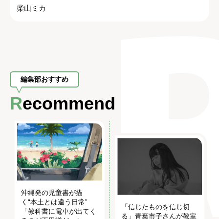
柴山ミカ
編集部おすすめ
Recommend
沖縄発の児童書が描
く“本土とは違う日常”
「信じたものを信じ切
「教科書に電車が出てく
る」青葉市子さんが教室