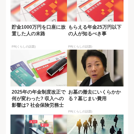
貯金1000万円を口座に放
もらえる年金25万円以下
置した人の末路
の人が知るべき事
PR(くらしの話題)
PR(くらしの話題)
2025年の年金制度改正で
お墓の撤去にいくらかか
何が変わった? 収入への
る？墓じまい費用
影響は? 社会保険労務士
が解説
PR(くらしの話題)