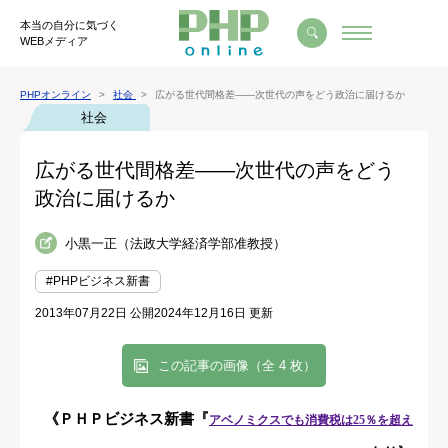
本当の自分に気づく
WEBメディア
PHPオンライン
社会
広がる世代間格差――次世代の声をどう政治に届けるか
社会
広がる世代間格差――次世代の声をどう
政治に届けるか
小黒一正（法政大学経済学部准教授）
#PHPビジネス新書
2013年07月22日 公開
2024年12月16日 更新
この記事の画像（全 4 枚）
《ＰＨＰビジネス新書『
アベノミクスでも消費税は25％を超え