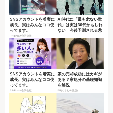
SNSアカウントを着実に
AI時代に「最も危ない世
成長。実はみんなココ使
代」は実は30代かもしれ
ってます。
ない 今後予測される悲
観論
PR(Dreaw合同会社)
SNSアカウントを着実に
家の売却成功にはカギが
成長。実はみんなココ使
ある？家処分の基礎知識
ってます。
を解説
PR(Dreaw合同会社)
PR(くらしの話題)