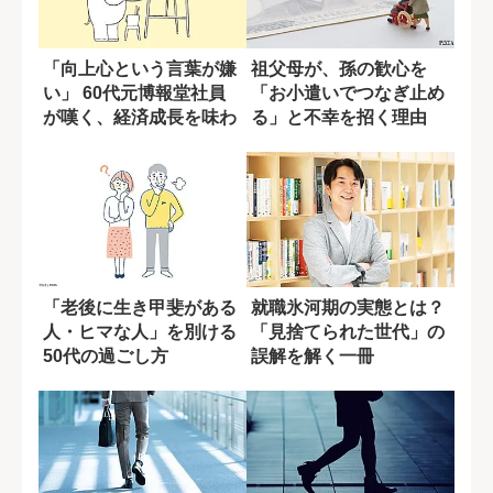
「向上心という言葉が嫌
祖父母が、孫の歓心を
い」 60代元博報堂社員
「お小遣いでつなぎ止め
が嘆く、経済成長を味わ
る」と不幸を招く理由
った昭和世代...
「老後に生き甲斐がある
就職氷河期の実態とは？
人・ヒマな人」を別ける
「見捨てられた世代」の
50代の過ごし方
誤解を解く一冊