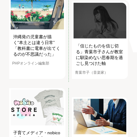
沖縄発の児童書が描
く“本土とは違う日常”
「信じたものを信じ切
「教科書に電車が出てく
る」青葉市子さんが教室
るのが不思議だった」
に馴染めない思春期を過
ごし見つけた軸
PHPオンライン編集部
青葉市子（音楽家）
子育てメディア・nobico