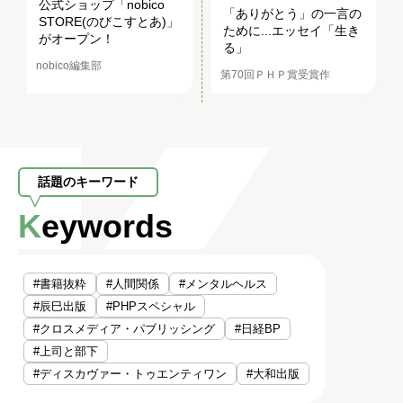
公式ショップ「nobico
「ありがとう」の一言の
STORE(のびこすとあ)」
ために...エッセイ「生き
がオープン！
る」
nobico編集部
第70回ＰＨＰ賞受賞作
話題のキーワード
Keywords
#書籍抜粋
#人間関係
#メンタルヘルス
#辰巳出版
#PHPスペシャル
#クロスメディア・パブリッシング
#日経BP
#上司と部下
#ディスカヴァー・トゥエンティワン
#大和出版