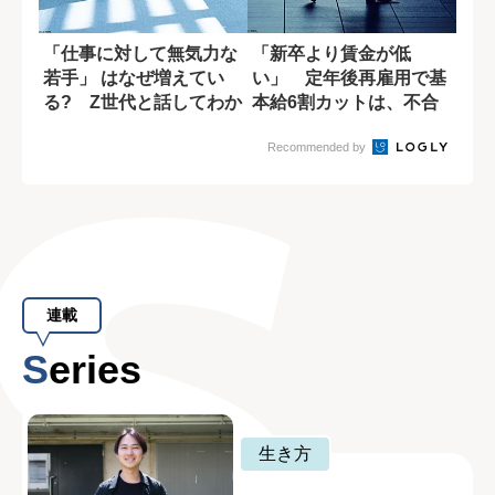
「仕事に対して無気力な
「新卒より賃金が低
若手」 はなぜ増えてい
い」 定年後再雇用で基
る? Z世代と話してわか
本給6割カットは、不合
ったこと
理ではないのか?
Recommended by
連載
Series
生き方