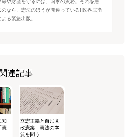
生命や財産を守るのは、国家の責務。それを憲
むのなら、憲法のほうが間違っている! 政界屈指
による緊急出版。
関連記事
に知
立憲主義と自民党
「憲
改憲案―憲法の本
質を問う