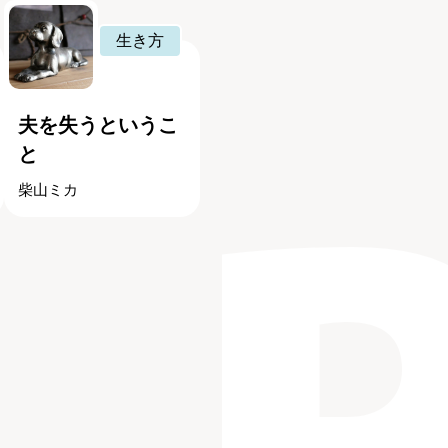
生き方
夫を失うというこ
と
柴山ミカ