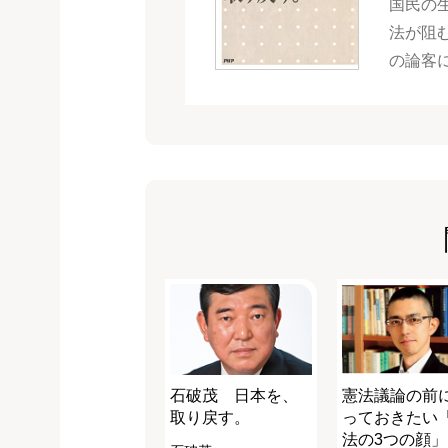
国民の
法が阻
の論客
石破茂 日本を、
憲法議論の前
取り戻す。
っておきたい
法の3つの顔」