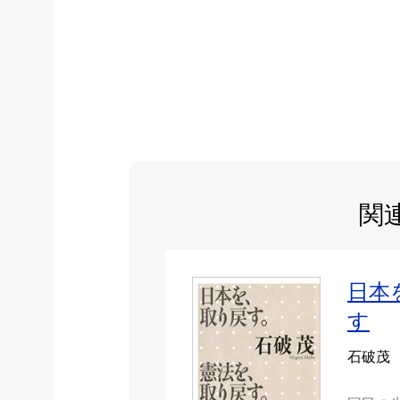
関
日本
す
石破茂