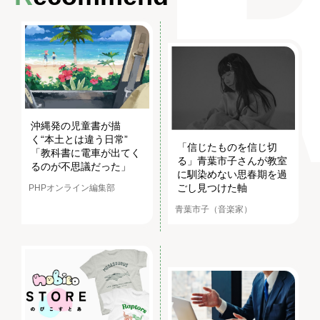
沖縄発の児童書が描
く“本土とは違う日常”
「信じたものを信じ切
「教科書に電車が出てく
る」青葉市子さんが教室
るのが不思議だった」
に馴染めない思春期を過
ごし見つけた軸
PHPオンライン編集部
青葉市子（音楽家）