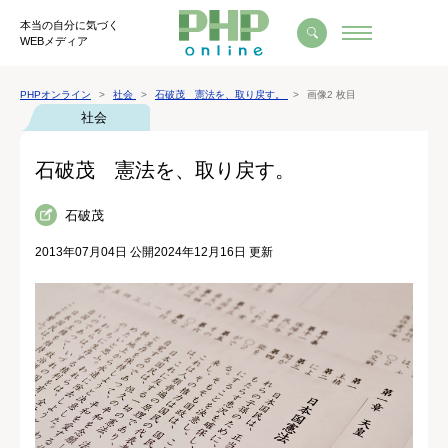
本当の自分に気づく
WEBメディア
PHPオンライン
社会
石破茂 憲法を、取り戻す。
画像2 枚目
社会
石破茂 憲法を、取り戻す。
石破茂
2013年07月04日 公開
2024年12月16日 更新