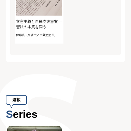
立憲主義と自民党改憲案―
憲法の本質を問う
伊藤真（弁護士／伊藤塾塾長）
連載
Series