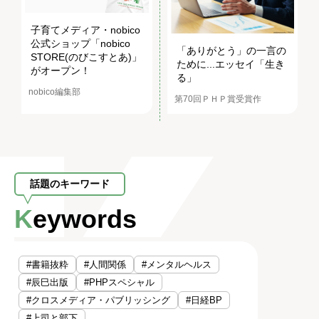
子育てメディア・nobico
公式ショップ「nobico
「ありがとう」の一言の
STORE(のびこすとあ)」
ために...エッセイ「生き
がオープン！
る」
nobico編集部
第70回ＰＨＰ賞受賞作
話題のキーワード
Keywords
#書籍抜粋
#人間関係
#メンタルヘルス
#辰巳出版
#PHPスペシャル
#クロスメディア・パブリッシング
#日経BP
#上司と部下