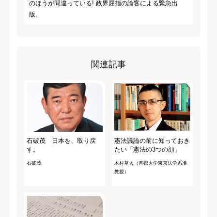
のほうが間違っている! 政界屈指の論客による緊急出
版。
関連記事
石破茂 日本を、取り戻
憲法議論の前に知っておき
す。
たい「憲法の3つの顔」
石破茂
木村草太（首都大学東京法学系准
教授）