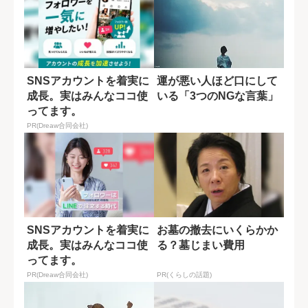
SNSアカウントを着実に
運が悪い人ほど口にして
成長。実はみんなココ使
いる「3つのNGな言葉」
ってます。
PR(Dreaw合同会社)
SNSアカウントを着実に
お墓の撤去にいくらかか
成長。実はみんなココ使
る？墓じまい費用
ってます。
PR(Dreaw合同会社)
PR(くらしの話題)