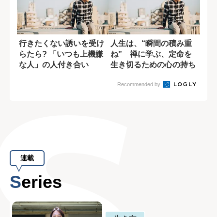
行きたくない誘いを受け
人生は、“瞬間の積み重
らたら? 「いつも上機嫌
ね” 禅に学ぶ、定命を
な人」の人付き合い
生き切るための心の持ち
方
Recommended by
連載
Series