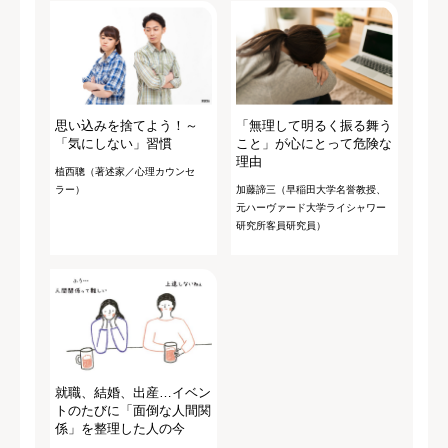
思い込みを捨てよう！～
「無理して明るく振る舞う
「気にしない」習慣
こと」が心にとって危険な
理由
植西聰（著述家／心理カウンセ
ラー）
加藤諦三（早稲田大学名誉教授、
元ハーヴァード大学ライシャワー
研究所客員研究員）
就職、結婚、出産…イベン
トのたびに「面倒な人間関
係」を整理した人の今