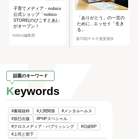
子育てメディア・nobico
公式ショップ「nobico
「ありがとう」の一言の
STORE(のびこすとあ)」
ために...エッセイ「生き
がオープン！
る」
nobico編集部
第70回ＰＨＰ賞受賞作
話題のキーワード
Keywords
#書籍抜粋
#人間関係
#メンタルヘルス
#辰巳出版
#PHPスペシャル
#クロスメディア・パブリッシング
#日経BP
#上司と部下