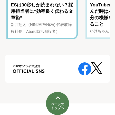
ESは30秒しか読まれない？採
YouTub
用担当者に“効率良く伝わる文
んだ時は本
章術”
分の機嫌を
ること
新井翔太（NINJAPAN(株) 代表取締
いけちゃん（Yo
役社長、Abuild就活創設者）
ページの
トップへ