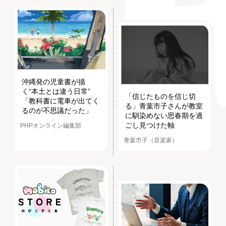
沖縄発の児童書が描
く“本土とは違う日常”
「信じたものを信じ切
「教科書に電車が出てく
る」青葉市子さんが教室
るのが不思議だった」
に馴染めない思春期を過
ごし見つけた軸
PHPオンライン編集部
青葉市子（音楽家）