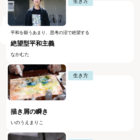
生き方
平和を願うあまり、思考の沼で絶望する
絶望型平和主義
なかむた
生き方
描き屑の瞬き
いのうえまりこ