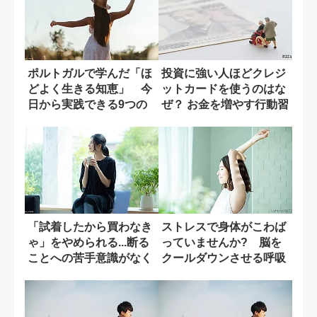
ポルトガルで学んだ「ほ
投資に強い人ほどクレジ
どよく生きる知恵」 今
ットカードを使うのはな
日から実践できる9つの
ぜ？ お金を増やす行動習
習慣
慣
「試着したから買わなき
ストレスで身体がこわば
ゃ」をやめられる...断る
っていませんか? 脳を
ことへの苦手意識がなく
クールダウンさせる呼吸
なる習慣
法とは