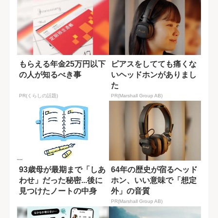
もらえる年金25万円以下
ピアスをしてても痛くな
の人が知るべき事
いヘッドホンがありまし
た
PR(くらしの話題)
PR(Marshall Group AB)
93歳母が最期まで「しあ
64年の歴史が宿るヘッド
わせ」だった秘密...後に
ホン、いい意味で「想定
見つけたノートの中身
外」の音質
PR(Marshall Group AB)