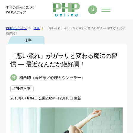
本当の自分に気づく
WEBメディア
PHPオンライン
仕事
「悪い流れ」がガラリと変わる魔法の習慣 ― 最近なんだか
絶好調！
仕事
「悪い流れ」がガラリと変わる魔法の習
慣 ― 最近なんだか絶好調！
植西聰（著述家／心理カウンセラー）
#PHP文庫
2013年07月04日 公開
2024年12月16日 更新