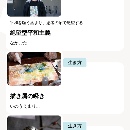
平和を願うあまり、思考の沼で絶望する
絶望型平和主義
なかむた
生き方
描き屑の瞬き
いのうえまりこ
生き方