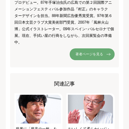
プロデビュー。87年手塚治虫氏の広島での第２回国際アニ
メーションフェスティバル参加作品『村正』のキャラク
ターデザインを担当。88年新聞広告優秀賞受賞。97年第６
回日本文芸クラブ大賞美術部門受賞。2007年「風林火山
博」公式イラストレーター。09年スペイン･バルセロナで個
展。現在、手拭い屋の行商をしながら、次回展覧会の準備
中。
著者ページを見る
関連記事
世界に「最高の一枚」を
おいしくて柔らかいパン