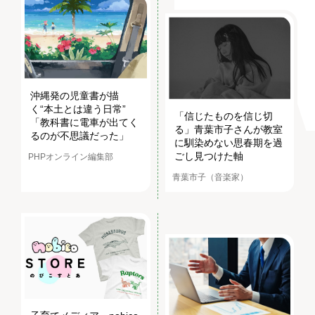
沖縄発の児童書が描
く“本土とは違う日常”
「信じたものを信じ切
「教科書に電車が出てく
る」青葉市子さんが教室
るのが不思議だった」
に馴染めない思春期を過
ごし見つけた軸
PHPオンライン編集部
青葉市子（音楽家）