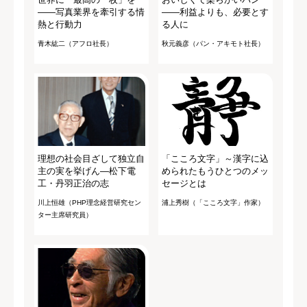
――写真業界を牽引する情
――利益よりも、必要とす
熱と行動力
る人に
青木紘二（アフロ社長）
秋元義彦（パン・アキモト社長）
理想の社会目ざして独立自
「こころ文字」～漢字に込
主の実を挙げん―松下電
められたもうひとつのメッ
工・丹羽正治の志
セージとは
川上恒雄（PHP理念経営研究セン
浦上秀樹（「こころ文字」作家）
ター主席研究員）