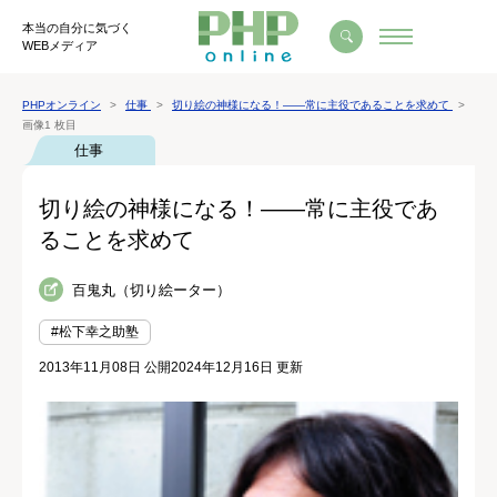
本当の自分に気づく
WEBメディア
PHPオンライン
仕事
切り絵の神様になる！――常に主役であることを求めて
画像1 枚目
仕事
切り絵の神様になる！――常に主役であ
ることを求めて
百鬼丸（切り絵ーター）
#松下幸之助塾
2013年11月08日 公開
2024年12月16日 更新