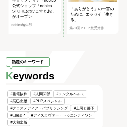
子育てメディア・nobico
公式ショップ「nobico
「ありがとう」の一言の
STORE(のびこすとあ)」
ために...エッセイ「生き
がオープン！
る」
nobico編集部
第70回ＰＨＰ賞受賞作
話題のキーワード
Keywords
#書籍抜粋
#人間関係
#メンタルヘルス
#辰巳出版
#PHPスペシャル
#クロスメディア・パブリッシング
#上司と部下
#日経BP
#ディスカヴァー・トゥエンティワン
#大和出版