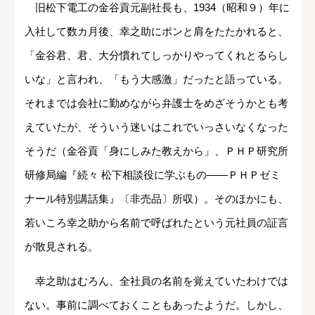
旧松下電工の金谷貢元副社長も、1934（昭和９）年に
入社して数カ月後、幸之助にポンと肩をたたかれると、
「金谷君、君、大分慣れてしっかりやってくれとるらし
いな」と言われ、「もう大感激」だったと語っている。
それまでは会社に勤めながら弁護士をめざそうかとも考
えていたが、そういう迷いはこれでいっさいなくなった
そうだ（金谷貢「身にしみた教えから」、ＰＨＰ研究所
研修局編『続々 松下相談役に学ぶもの――ＰＨＰゼミ
ナール特別講話集』〔非売品〕所収）。そのほかにも、
若いころ幸之助から名前で呼ばれたという元社員の証言
が散見される。
幸之助はむろん、全社員の名前を覚えていたわけでは
ない。事前に調べておくこともあったようだ。しかし、