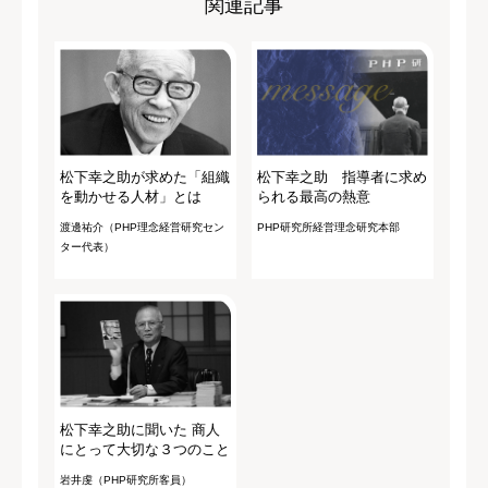
関連記事
松下幸之助が求めた「組織
松下幸之助 指導者に求め
を動かせる人材」とは
られる最高の熱意
渡邊祐介（PHP理念経営研究セン
PHP研究所経営理念研究本部
ター代表）
松下幸之助に聞いた 商人
にとって大切な３つのこと
岩井虔（PHP研究所客員）