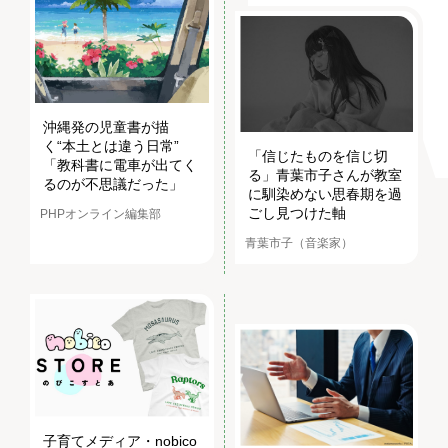
沖縄発の児童書が描
く“本土とは違う日常”
「信じたものを信じ切
「教科書に電車が出てく
る」青葉市子さんが教室
るのが不思議だった」
に馴染めない思春期を過
ごし見つけた軸
PHPオンライン編集部
青葉市子（音楽家）
子育てメディア・nobico