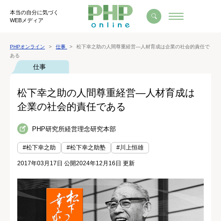
本当の自分に気づく
WEBメディア
PHPオンライン
仕事
松下幸之助の人間尊重経営―人材育成は企業の社会的責任で
ある
仕事
松下幸之助の人間尊重経営―人材育成は
企業の社会的責任である
PHP研究所経営理念研究本部
#松下幸之助
#松下幸之助塾
#川上恒雄
2017年03月17日 公開
2024年12月16日 更新