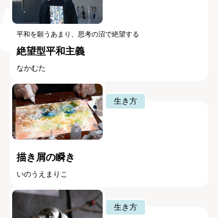
平和を願うあまり、思考の沼で絶望する
絶望型平和主義
なかむた
生き方
描き屑の瞬き
いのうえまりこ
生き方