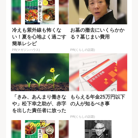
冷えも紫外線も怖くな
お墓の撤去にいくらかか
い！夏を心地よく過ごす
る？墓じまい費用
簡単レシピ
PR(マガジンハウス)
PR(くらしの話題)
「きみ、あんまり働きな
もらえる年金25万円以下
や」松下幸之助が、赤字
の人が知るべき事
を出した責任者に放った
言葉の真意
PR(くらしの話題)