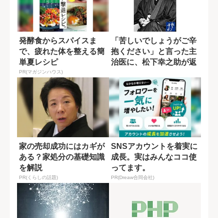
発酵食からスパイスま
「苦しいでしょうがご辛
で、疲れた体を整える簡
抱ください」と言った主
単夏レシピ
治医に、松下幸之助が返
した最期の言葉
PR(マガジンハウス)
家の売却成功にはカギが
SNSアカウントを着実に
ある？家処分の基礎知識
成長。実はみんなココ使
を解説
ってます。
PR(くらしの話題)
PR(Dreaw合同会社)