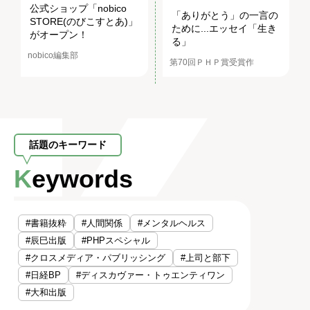
公式ショップ「nobico
「ありがとう」の一言の
STORE(のびこすとあ)」
ために...エッセイ「生き
がオープン！
る」
nobico編集部
第70回ＰＨＰ賞受賞作
話題のキーワード
Keywords
#書籍抜粋
#人間関係
#メンタルヘルス
#辰巳出版
#PHPスペシャル
#クロスメディア・パブリッシング
#上司と部下
#日経BP
#ディスカヴァー・トゥエンティワン
#大和出版