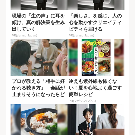
現場の「生の声」に耳を
「楽しさ」を感じ、人の
傾け、真の解決策を生み
心を動かすクリエイティ
出していく
ビティを届ける
PR(dentsu Japan)
PR(dentsu Japan)
プロが教える「相手に好
冷えも紫外線も怖くな
かれる聴き方」 会話が
い！夏を心地よく過ごす
止まりそうになったらど
簡単レシピ
うする？
PR(マガジンハウス)