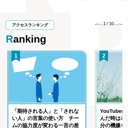
1
/
10
アクセスランキング
Ranking
1
2
「期待される人」と「されな
YouTub
い人」の言葉の使い方 チー
んだ時は本
ムの協力度が変わる一言の差
分の機嫌を