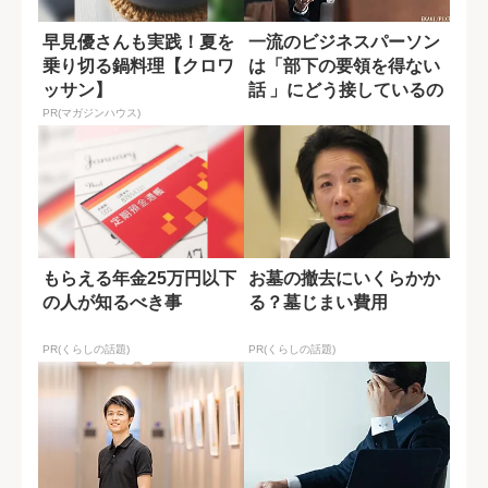
早見優さんも実践！夏を
一流のビジネスパーソン
乗り切る鍋料理【クロワ
は「部下の要領を得ない
ッサン】
話 」にどう接しているの
か?
PR(マガジンハウス)
もらえる年金25万円以下
お墓の撤去にいくらかか
の人が知るべき事
る？墓じまい費用
PR(くらしの話題)
PR(くらしの話題)