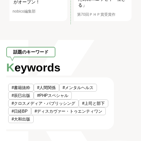
がオープン！
る」
nobico編集部
第70回ＰＨＰ賞受賞作
話題のキーワード
Keywords
#書籍抜粋
#人間関係
#メンタルヘルス
#辰巳出版
#PHPスペシャル
#クロスメディア・パブリッシング
#上司と部下
#日経BP
#ディスカヴァー・トゥエンティワン
#大和出版