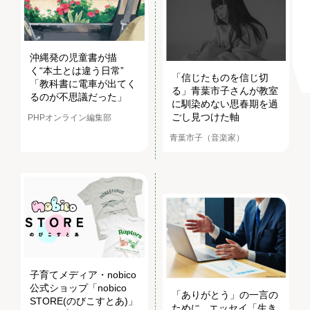
沖縄発の児童書が描
く“本土とは違う日常”
「信じたものを信じ切
「教科書に電車が出てく
る」青葉市子さんが教室
るのが不思議だった」
に馴染めない思春期を過
ごし見つけた軸
PHPオンライン編集部
青葉市子（音楽家）
子育てメディア・nobico
公式ショップ「nobico
「ありがとう」の一言の
STORE(のびこすとあ)」
ために...エッセイ「生き