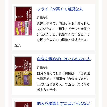
プライドが高くて迷惑な人
片田珠美
見栄っ張りで、周囲から低く見られた
くないために、相手をイラつかせ傷つ
ける人がいる。我慢できなくなるよう
な困った人の心の構造と対処法とは。
解説
自分を責めずにはいられない人
片田珠美
自分を責めてしまう要因は、「無意識
の罪悪感」「周囲の『自分はダメだ』
と思い込ませる人」である。楽になる
考え方を伝授。
他人を攻撃せずにはいられない