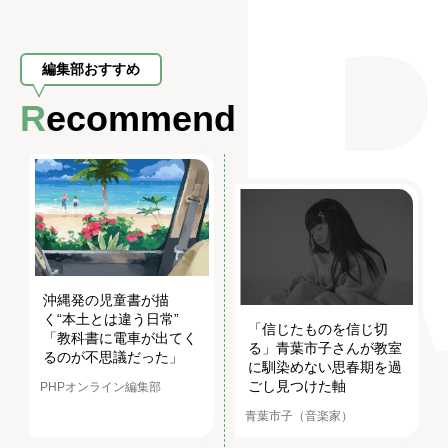
編集部おすすめ
Recommend
沖縄発の児童書が描
く“本土とは違う日常”
「信じたものを信じ切
「教科書に電車が出てく
る」青葉市子さんが教室
るのが不思議だった」
に馴染めない思春期を過
ごし見つけた軸
PHPオンライン編集部
青葉市子（音楽家）