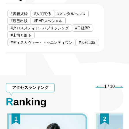
#書籍抜粋
#人間関係
#メンタルヘルス
#辰巳出版
#PHPスペシャル
#クロスメディア・パブリッシング
#日経BP
#上司と部下
#ディスカヴァー・トゥエンティワン
#大和出版
1
/
10
アクセスランキング
Ranking
1
2