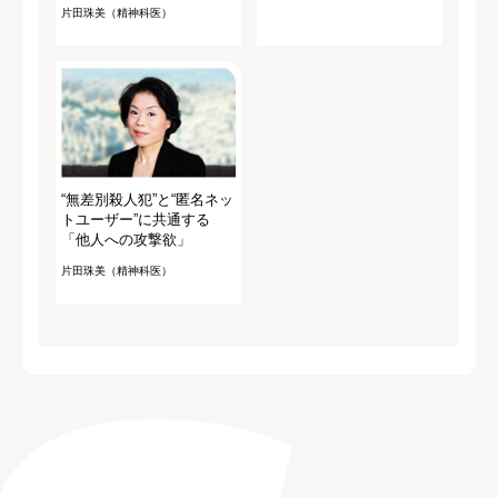
片田珠美（精神科医）
“無差別殺人犯”と“匿名ネッ
トユーザー”に共通する
「他人への攻撃欲」
片田珠美（精神科医）