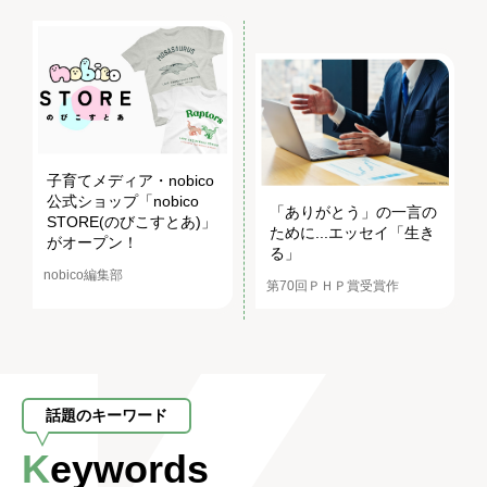
子育てメディア・nobico
公式ショップ「nobico
「ありがとう」の一言の
STORE(のびこすとあ)」
ために...エッセイ「生き
がオープン！
る」
nobico編集部
第70回ＰＨＰ賞受賞作
話題のキーワード
Keywords