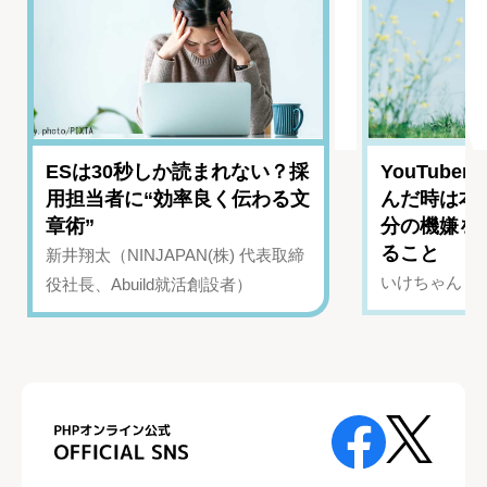
ESは30秒しか読まれない？採
YouTub
用担当者に“効率良く伝わる文
んだ時は本
章術”
分の機嫌を
ること
新井翔太（NINJAPAN(株) 代表取締
いけちゃん（Yo
役社長、Abuild就活創設者）