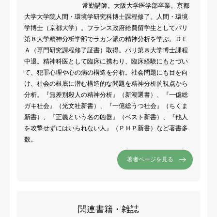
常勤講師。大阪大学医学部卒業。京都
大学大学院人間・環境学研究科博士課程修了。人間・環境
学博士（京都大学）。フランス政府給費留学生としてパリ
第８大学精神分析学部でラカン派の精神分析を学ぶ。ＤＥ
Ａ（専門研究課程修了証書）取得。パリ第８大学博士課程
中退。精神科医として臨床に携わり、臨床経験にもとづい
て、犯罪心理や心の病の構造を分析。社会問題にも目を向
け、社会の根底に潜む構造的な問題を精神分析的視点から
分析。『無差別殺人の精神分析』（新潮選書）、『一億総
ガキ社会』（光文社新書）、『一億総うつ社会』（ちくま
新書）、『正義という名の凶器』（ベスト新書）、『他人
を攻撃せずにはいられない人』（ＰＨＰ新書）など著書多
数。
著者ページを見る
関連書籍・雑誌