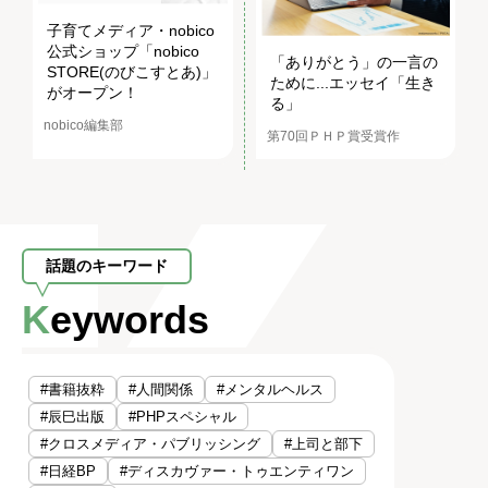
子育てメディア・nobico
公式ショップ「nobico
「ありがとう」の一言の
STORE(のびこすとあ)」
ために...エッセイ「生き
がオープン！
る」
nobico編集部
第70回ＰＨＰ賞受賞作
話題のキーワード
Keywords
#書籍抜粋
#人間関係
#メンタルヘルス
#辰巳出版
#PHPスペシャル
#クロスメディア・パブリッシング
#上司と部下
#日経BP
#ディスカヴァー・トゥエンティワン