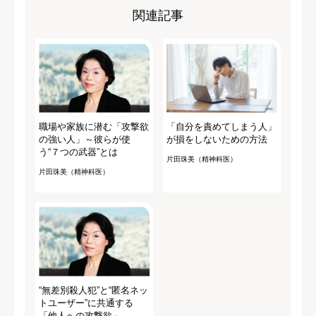
関連記事
職場や家族に潜む「攻撃欲
「自分を責めてしまう人」
の強い人」～彼らが使
が損をしないための方法
う“７つの武器”とは
片田珠美（精神科医）
片田珠美（精神科医）
“無差別殺人犯”と“匿名ネッ
トユーザー”に共通する
「他人への攻撃欲」