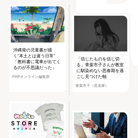
沖縄発の児童書が描
く“本土とは違う日常”
「信じたものを信じ切
「教科書に電車が出てく
る」青葉市子さんが教室
るのが不思議だった」
に馴染めない思春期を過
ごし見つけた軸
PHPオンライン編集部
青葉市子（音楽家）