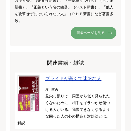
ガキ社会』（光文社新書）、『一億総うつ社会』（ちくま
新書）、『正義という名の凶器』（ベスト新書）、『他人
を攻撃せずにはいられない人』（ＰＨＰ新書）など著書多
数。
著者ページを見る
関連書籍・雑誌
プライドが高くて迷惑な人
片田珠美
見栄っ張りで、周囲から低く見られた
くないために、相手をイラつかせ傷つ
ける人がいる。我慢できなくなるよう
な困った人の心の構造と対処法とは。
解説