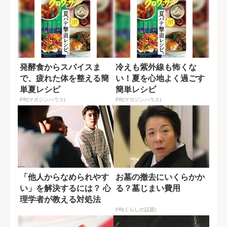
発酵食からスパイスま
冷えも紫外線も怖くな
で、疲れた体を整える簡
い！夏を心地よく過ごす
単夏レシピ
簡単レシピ
PR(マガジンハウス)
PR(マガジンハウス)
「他人からなめられやす
お墓の撤去にいくらかか
い」を解決するには？ 心
る？墓じまい費用
理学者が教える対処法
PR(くらしの話題)