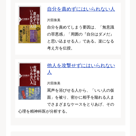
自分を責めずにはいられない人
片田珠美
自分を責めてしまう要因は、「無意識
の罪悪感」「周囲の『自分はダメだ』
と思い込ませる人」である。楽になる
考え方を伝授。
他人を攻撃せずにはいられない
人
片田珠美
罵声を浴びせる人から、「いい人の仮
面」を被り、密かに相手を陥れる人ま
でさまざまなケースをとりあげ、その
心理を精神科医が分析する。