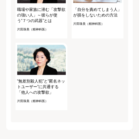
職場や家族に潜む「攻撃欲
「自分を責めてしまう人」
の強い人」～彼らが使
が損をしないための方法
う“７つの武器”とは
片田珠美（精神科医）
片田珠美（精神科医）
“無差別殺人犯”と“匿名ネッ
トユーザー”に共通する
「他人への攻撃欲」
片田珠美（精神科医）