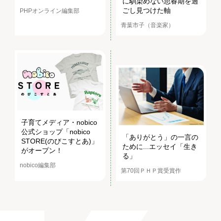
に馴染めない思春期を過
ごし見つけた軸
PHPオンライン編集部
青葉市子（音楽家）
子育てメディア・nobico
公式ショップ「nobico
「ありがとう」の一言の
STORE(のびこすとあ)」
ために...エッセイ「生き
がオープン！
る」
nobico編集部
第70回ＰＨＰ賞受賞作