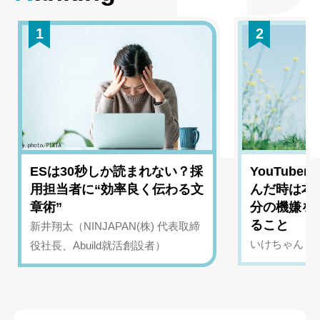
1
2
ESは30秒しか読まれない？採
YouTub
用担当者に“効率良く伝わる文
んだ時は本
章術”
分の機嫌を
ること
新井翔太（NINJAPAN(株) 代表取締
いけちゃん（Yo
役社長、Abuild就活創設者）