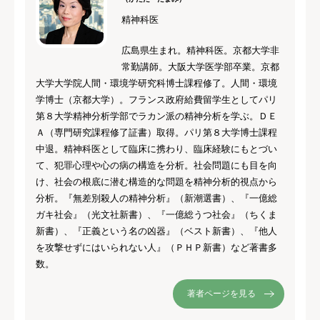
精神科医
広島県生まれ。精神科医。京都大学非
常勤講師。大阪大学医学部卒業。京都
大学大学院人間・環境学研究科博士課程修了。人間・環境
学博士（京都大学）。フランス政府給費留学生としてパリ
第８大学精神分析学部でラカン派の精神分析を学ぶ。ＤＥ
Ａ（専門研究課程修了証書）取得。パリ第８大学博士課程
中退。精神科医として臨床に携わり、臨床経験にもとづい
て、犯罪心理や心の病の構造を分析。社会問題にも目を向
け、社会の根底に潜む構造的な問題を精神分析的視点から
分析。『無差別殺人の精神分析』（新潮選書）、『一億総
ガキ社会』（光文社新書）、『一億総うつ社会』（ちくま
新書）、『正義という名の凶器』（ベスト新書）、『他人
を攻撃せずにはいられない人』（ＰＨＰ新書）など著書多
数。
著者ページを見る