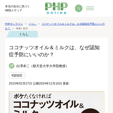
本当の自分に気づく
WEBメディア
PHPオンライン
くらし
ココナッツオイル＆ミルクは、なぜ認知症予防にいいの
か？
画像1 枚目
くらし
ココナッツオイル＆ミルクは、なぜ認知
症予防にいいのか？
白澤卓二（順天堂大学大学院教授）
#認知症
2015年02月27日 公開
2024年12月16日 更新