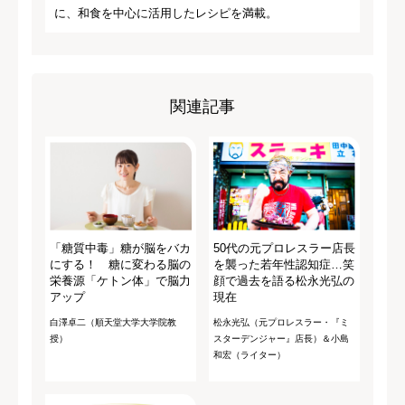
に、和食を中心に活用したレシピを満載。
関連記事
「糖質中毒」糖が脳をバカ
50代の元プロレスラー店長
にする！ 糖に変わる脳の
を襲った若年性認知症…笑
栄養源「ケトン体」で脳力
顔で過去を語る松永光弘の
アップ
現在
白澤卓二（順天堂大学大学院教
松永光弘（元プロレスラー・『ミ
授）
スターデンジャー』店長）＆小島
和宏（ライター）