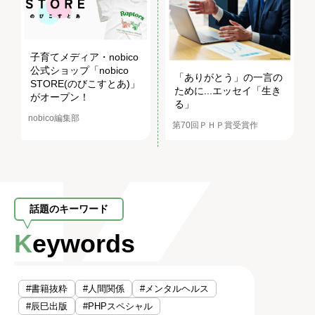
子育てメディア・nobico
公式ショップ「nobico
「ありがとう」の一言の
STORE(のびこすとあ)」
ために...エッセイ「生き
がオープン！
る」
nobico編集部
第70回ＰＨＰ賞受賞作
話題のキーワード
Keywords
#書籍抜粋
#人間関係
#メンタルヘルス
#辰巳出版
#PHPスペシャル