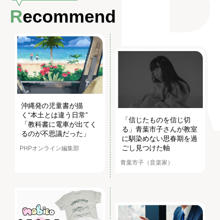
Recommend
沖縄発の児童書が描
く“本土とは違う日常”
「信じたものを信じ切
「教科書に電車が出てく
る」青葉市子さんが教室
るのが不思議だった」
に馴染めない思春期を過
ごし見つけた軸
PHPオンライン編集部
青葉市子（音楽家）