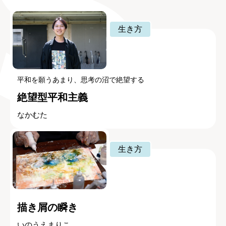
生き方
平和を願うあまり、思考の沼で絶望する
絶望型平和主義
なかむた
生き方
描き屑の瞬き
いのうえまりこ