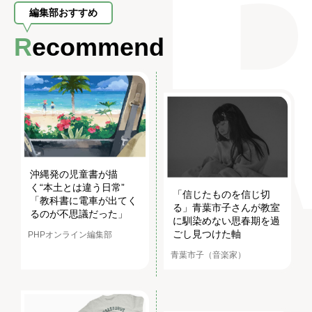
編集部おすすめ
Recommend
沖縄発の児童書が描
く“本土とは違う日常”
「信じたものを信じ切
「教科書に電車が出てく
る」青葉市子さんが教室
るのが不思議だった」
に馴染めない思春期を過
ごし見つけた軸
PHPオンライン編集部
青葉市子（音楽家）