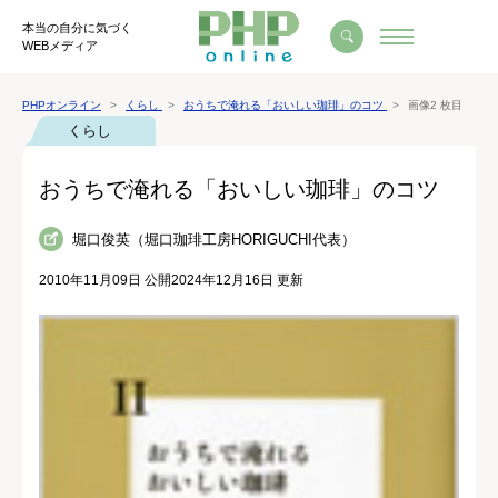
本当の自分に気づく
WEBメディア
PHPオンライン
くらし
おうちで淹れる「おいしい珈琲」のコツ
画像2 枚目
くらし
おうちで淹れる「おいしい珈琲」のコツ
堀口俊英（堀口珈琲工房HORIGUCHI代表）
2010年11月09日 公開
2024年12月16日 更新