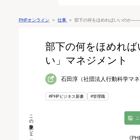
PHPオンライン
仕事
部下の何をほめればいいのか――
部下の何をほめれば
い」マネジメント
石田淳（社団法人行動科学マネ
#PHPビジネス新書
#管理職
この記事をシェア
こ
《P