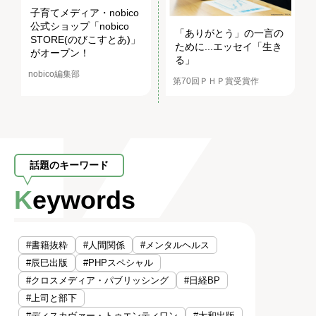
子育てメディア・nobico
公式ショップ「nobico
「ありがとう」の一言の
STORE(のびこすとあ)」
ために...エッセイ「生き
がオープン！
る」
nobico編集部
第70回ＰＨＰ賞受賞作
話題のキーワード
Keywords
#書籍抜粋
#人間関係
#メンタルヘルス
#辰巳出版
#PHPスペシャル
#クロスメディア・パブリッシング
#日経BP
#上司と部下
#ディスカヴァー・トゥエンティワン
#大和出版