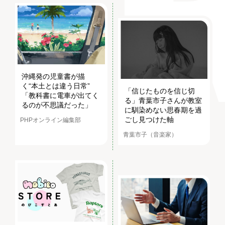
沖縄発の児童書が描
く“本土とは違う日常”
「信じたものを信じ切
「教科書に電車が出てく
る」青葉市子さんが教室
るのが不思議だった」
に馴染めない思春期を過
ごし見つけた軸
PHPオンライン編集部
青葉市子（音楽家）