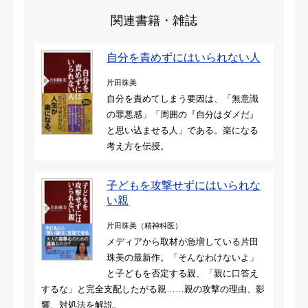
関連書籍・雑誌
自分を責めずにはいられない人
片田珠美
自分を責めてしまう要因は、「無意識
の罪悪感」「周囲の『自分はダメだ』
と思い込ませる人」である。楽になる
考え方を伝授。
子どもを攻撃せずにはいられな
い親
片田珠美（精神科医）
メディアから取材が急増している片田
珠美の最新作。「そんなわけないよ」
と子どもを否定する親、「親に口答え
するな」と完全支配したがる親……親の攻撃の理由、影
響、対処法を解説。