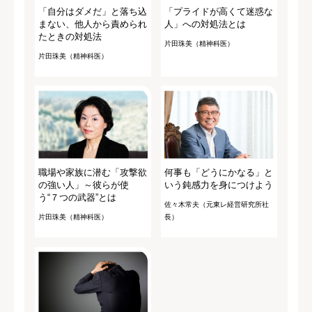
「自分はダメだ」と落ち込
「プライドが高くて迷惑な
まない、他人から責められ
人」への対処法とは
たときの対処法
片田珠美（精神科医）
片田珠美（精神科医）
職場や家族に潜む「攻撃欲
何事も「どうにかなる」と
の強い人」～彼らが使
いう鈍感力を身につけよう
う“７つの武器”とは
佐々木常夫（元東レ経営研究所社
片田珠美（精神科医）
長）