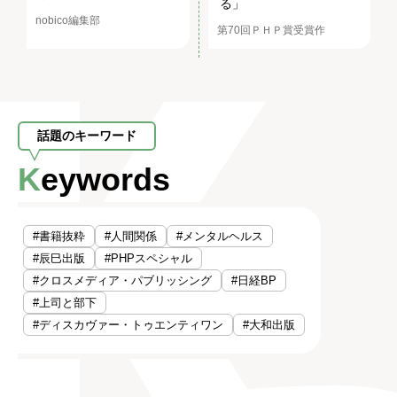
る」
nobico編集部
第70回ＰＨＰ賞受賞作
話題のキーワード
Keywords
#書籍抜粋
#人間関係
#メンタルヘルス
#辰巳出版
#PHPスペシャル
#クロスメディア・パブリッシング
#日経BP
#上司と部下
#ディスカヴァー・トゥエンティワン
#大和出版