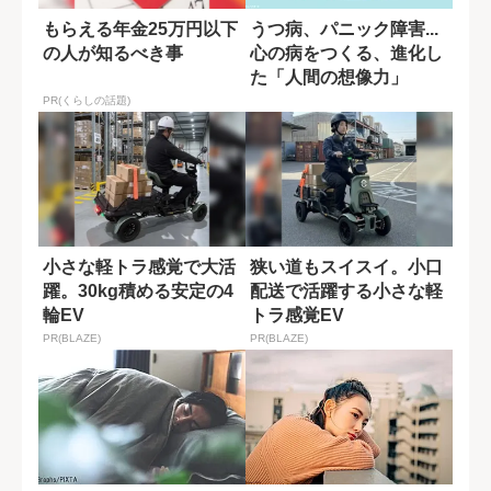
もらえる年金25万円以下
うつ病、パニック障害...
の人が知るべき事
心の病をつくる、進化し
た「人間の想像力」
PR(くらしの話題)
小さな軽トラ感覚で大活
狭い道もスイスイ。小口
躍。30kg積める安定の4
配送で活躍する小さな軽
輪EV
トラ感覚EV
PR(BLAZE)
PR(BLAZE)