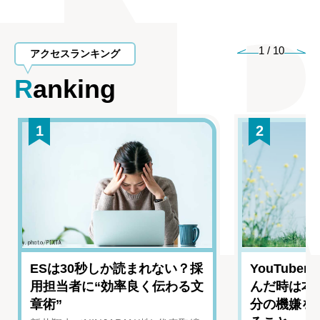
1
/
10
アクセスランキング
Ranking
1
2
ESは30秒しか読まれない？採
YouTub
用担当者に“効率良く伝わる文
んだ時は本
章術”
分の機嫌を