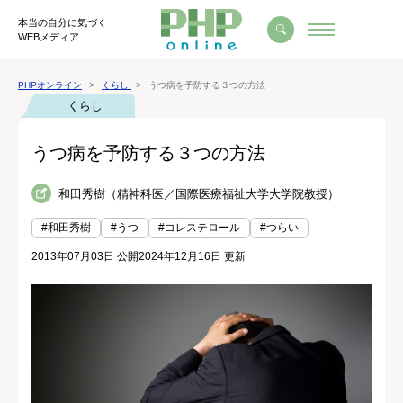
本当の自分に気づく
WEBメディア
PHPオンライン
くらし
うつ病を予防する３つの方法
くらし
うつ病を予防する３つの方法
和田秀樹（精神科医／国際医療福祉大学大学院教授）
#和田秀樹
#うつ
#コレステロール
#つらい
2013年07月03日 公開
2024年12月16日 更新