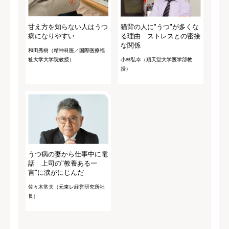
甘え方を知らない人はうつ
猫背の人に"うつ"が多くな
病になりやすい
る理由 ストレスとの密接
な関係
和田秀樹（精神科医／国際医療福
祉大学大学院教授）
小林弘幸（順天堂大学医学部教
授）
うつ病の妻から仕事中に電
話 上司の"教養ある一
言"に涙がにじんだ
佐々木常夫（元東レ経営研究所社
長）