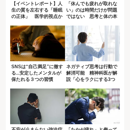
【イベントレポート】人
「休んでも疲れが取れな
生の質を左右する「睡眠
い」のは時間だけが問題
の正体」 医学的視点か
ではない 思考と体の本
ら紐解く最新知...
当の整え方
SNSは“自己満足”に徹す
ネガティブ思考は行動で
る...安定したメンタルが
解消可能 精神科医が解
保たれる３つの習慣
説「心をラクにする3つ
の方法」
不安が止まらない強迫症
「たかが疲れ」と侮って