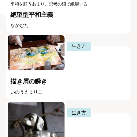
平和を願うあまり、思考の沼で絶望する
絶望型平和主義
なかむた
生き方
描き屑の瞬き
いのうえまりこ
生き方