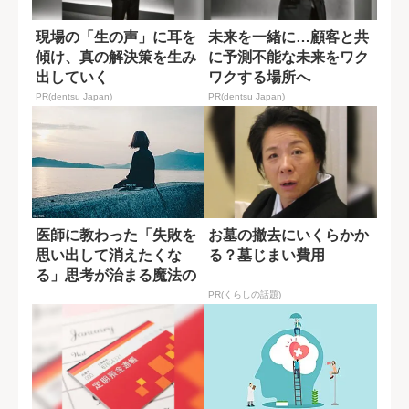
現場の「生の声」に耳を
未来を一緒に…顧客と共
傾け、真の解決策を生み
に予測不能な未来をワク
出していく
ワクする場所へ
PR(dentsu Japan)
PR(dentsu Japan)
医師に教わった「失敗を
お墓の撤去にいくらかか
思い出して消えたくな
る？墓じまい費用
る」思考が治まる魔法の
言葉
PR(くらしの話題)