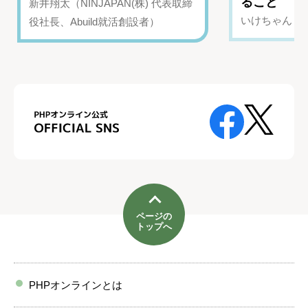
ること
新井翔太（NINJAPAN(株) 代表取締
いけちゃん（Yo
役社長、Abuild就活創設者）
ページの
トップへ
PHPオンラインとは