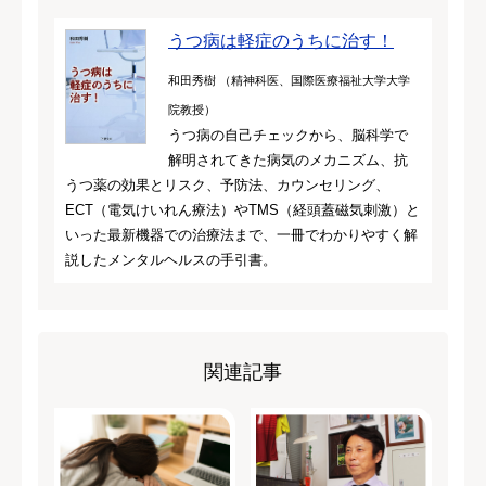
うつ病は軽症のうちに治す！
和田秀樹 （精神科医、国際医療福祉大学大学
院教授）
うつ病の自己チェックから、脳科学で
解明されてきた病気のメカニズム、抗
うつ薬の効果とリスク、予防法、カウンセリング、
ECT（電気けいれん療法）やTMS（経頭蓋磁気刺激）と
いった最新機器での治療法まで、一冊でわかりやすく解
説したメンタルヘルスの手引書。
関連記事