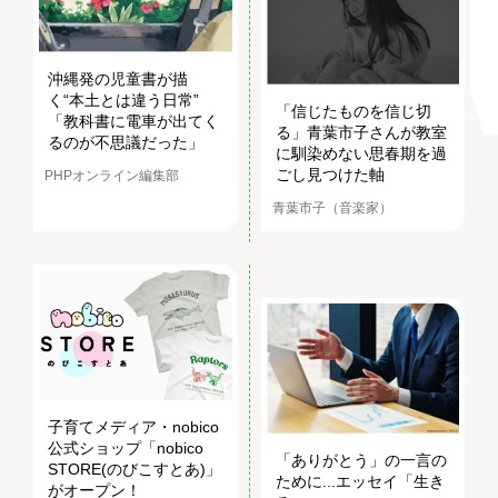
沖縄発の児童書が描
く“本土とは違う日常”
「信じたものを信じ切
「教科書に電車が出てく
る」青葉市子さんが教室
るのが不思議だった」
に馴染めない思春期を過
ごし見つけた軸
PHPオンライン編集部
青葉市子（音楽家）
子育てメディア・nobico
公式ショップ「nobico
「ありがとう」の一言の
STORE(のびこすとあ)」
ために...エッセイ「生き
がオープン！