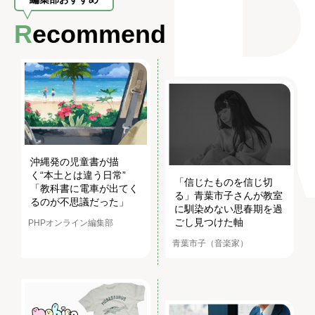
Recommend
沖縄発の児童書が描
く“本土とは違う日常”
「信じたものを信じ切
「教科書に電車が出てく
る」青葉市子さんが教室
るのが不思議だった」
に馴染めない思春期を過
ごし見つけた軸
PHPオンライン編集部
青葉市子（音楽家）