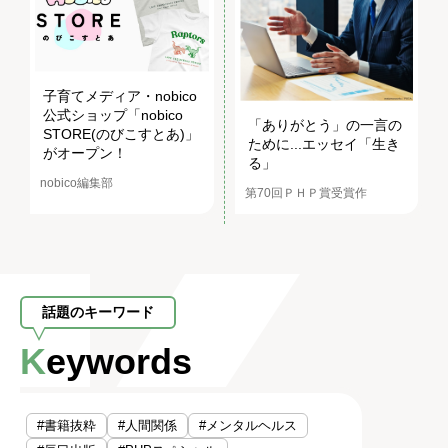
子育てメディア・nobico
公式ショップ「nobico
「ありがとう」の一言の
STORE(のびこすとあ)」
ために...エッセイ「生き
がオープン！
る」
nobico編集部
第70回ＰＨＰ賞受賞作
話題のキーワード
Keywords
#書籍抜粋
#人間関係
#メンタルヘルス