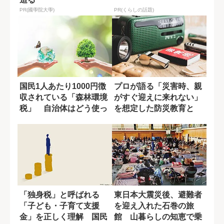
PR(國學院大學)
PR(くらしの話題)
国民1人あたり1000円徴
プロが語る「災害時、親
収されている「森林環境
がすぐ迎えに来れない」
税」 自治体はどう使っ
を想定した防災教育と
ている？
は?
「独身税」と呼ばれる
東日本大震災後、避難者
「子ども・子育て支援
を迎え入れた石巻の旅
金」を正しく理解 国民
館 山暮らしの知恵で乗