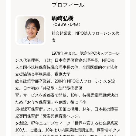
プロフィール
駒崎弘樹
（こまざき・ひろき）
社会起業家、NPO法人フローレンス代
表
1979年生まれ。認定NPO法人フローレ
ンス代表理事、（財）日本病児保育協会理事長、NPO法
人全国小規模保育協議会理事長の他、全国医療的ケア児者
支援協議会事務局長。慶應大学
総合政策学部卒業後、2004年NPO法人フローレンスを設
立。日本初の「共済型・訪問型病児保
育」サービスを首都圏で開始。10年、待機児童問題解決の
ため「おうち保育園」を創設。後に「小
規模認可保育所」として国策に採用。14年、日本初の障害
児専門保育所「障害児保育園ヘレン」
を創設。07年ニューズウィーク「世界を変える社会起業家
100人」に選出。10年より内閣府政策調査員、厚労省イクメ