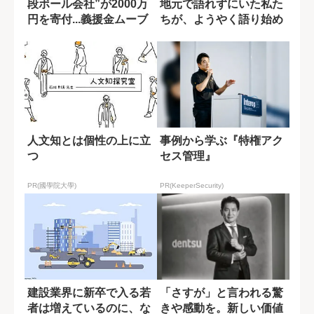
段ボール会社”が2000万
地元で語れずにいた私た
円を寄付...義援金ムーブ
ちが、ようやく語り始め
メント...
た真実
人文知とは個性の上に立
事例から学ぶ『特権アク
つ
セス管理』
PR(國學院大學)
PR(KeeperSecurity)
建設業界に新卒で入る若
「さすが」と言われる驚
者は増えているのに、な
きや感動を。新しい価値