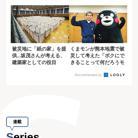
全体へのメリットを...
り越えた共同生活
被災地に「紙の家」を提
くまモンが熊本地震で被
供...坂茂さんが考える、
災して考えた「ボクにで
建築家としての役目
きることって何だろうモ
ン?」
Recommended by
連載
Series