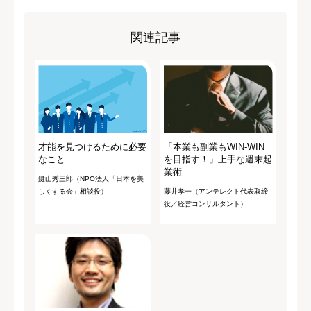
関連記事
才能を見つけるために必要
「本業も副業もWIN-WIN
なこと
を目指す！」上手な週末起
業術
鍵山秀三郎（NPO法人「日本を美
しくする会」相談役）
藤井孝一（アンテレクト代表取締
役／経営コンサルタント）