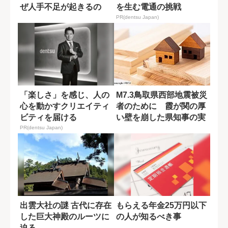
ぜ人手不足が起きるの
を生む電通の挑戦
か?
PR(dentsu Japan)
「楽しさ」を感じ、人の
M7.3鳥取県西部地震被災
心を動かすクリエイティ
者のために 霞が関の厚
ビティを届ける
い壁を崩した県知事の実
行力
PR(dentsu Japan)
出雲大社の謎 古代に存在
もらえる年金25万円以下
した巨大神殿のルーツに
の人が知るべき事
迫る