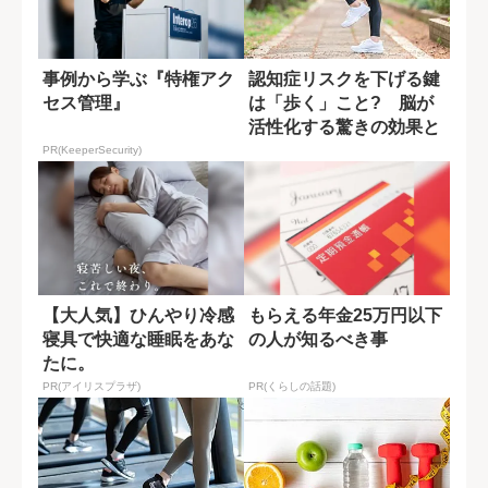
事例から学ぶ『特権アク
認知症リスクを下げる鍵
セス管理』
は「歩く」こと? 脳が
活性化する驚きの効果と
は
PR(KeeperSecurity)
【大人気】ひんやり冷感
もらえる年金25万円以下
寝具で快適な睡眠をあな
の人が知るべき事
たに。
PR(アイリスプラザ)
PR(くらしの話題)