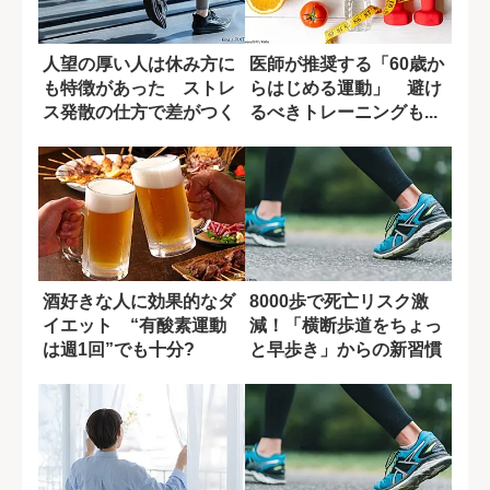
人望の厚い人は休み方に
医師が推奨する「60歳か
も特徴があった ストレ
らはじめる運動」 避け
ス発散の仕方で差がつく
るべきトレーニングも...
理由
酒好きな人に効果的なダ
8000歩で死亡リスク激
イエット “有酸素運動
減！「横断歩道をちょっ
は週1回”でも十分?
と早歩き」からの新習慣