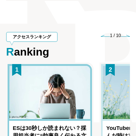
1
/
10
アクセスランキング
Ranking
1
2
ESは30秒しか読まれない？採
YouTub
用担当者に“効率良く伝わる文
んだ時は本