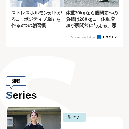
ストレスホルモンが下が
体重70kgなら股関節への
る...「ポジティブ脳」を
負担は280kg...「体重増
作る3つの朝習慣
加が股関節に与える」悪
影...
Recommended by
連載
Series
生き方