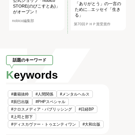
公式ショップ「nobico
「ありがとう」の一言の
STORE(のびこすとあ)」
ために...エッセイ「生き
がオープン！
る」
nobico編集部
第70回ＰＨＰ賞受賞作
話題のキーワード
Keywords
#書籍抜粋
#人間関係
#メンタルヘルス
#辰巳出版
#PHPスペシャル
#クロスメディア・パブリッシング
#日経BP
#上司と部下
#ディスカヴァー・トゥエンティワン
#大和出版