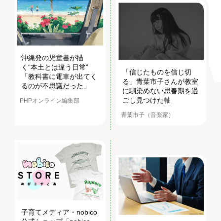
沖縄発の児童書が描
く“本土とは違う日常”
「信じたものを信じ切
「教科書に電車が出てく
る」青葉市子さんが教室
るのが不思議だった」
に馴染めない思春期を過
ごし見つけた軸
PHPオンライン編集部
青葉市子（音楽家）
子育てメディア・nobico