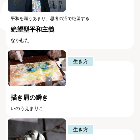
平和を願うあまり、思考の沼で絶望する
絶望型平和主義
なかむた
生き方
描き屑の瞬き
いのうえまりこ
生き方