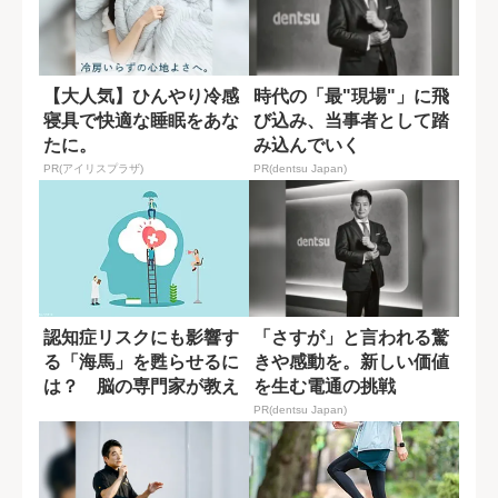
【大人気】ひんやり冷感
時代の「最"現場"」に飛
寝具で快適な睡眠をあな
び込み、当事者として踏
たに。
み込んでいく
PR(アイリスプラザ)
PR(dentsu Japan)
認知症リスクにも影響す
「さすが」と言われる驚
る「海馬」を甦らせるに
きや感動を。新しい価値
は？ 脳の専門家が教え
を生む電通の挑戦
る運動習慣
PR(dentsu Japan)