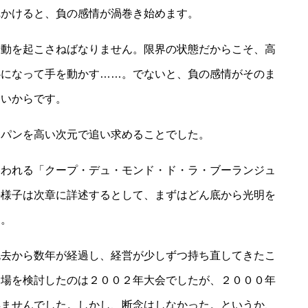
れかけると、負の感情が渦巻き始めます。
行動を起こさねばなりません。限界の状態だからこそ、高
心になって手を動かす……。でないと、負の感情がそのま
ないからです。
くパンを高い次元で追い求めることでした。
いわれる「クープ・デュ・モンド・ド・ラ・ブーランジュ
の様子は次章に詳述するとして、まずはどん底から光明を
す。
死去から数年が経過し、経営が少しずつ持ち直してきたこ
出場を検討したのは２００２年大会でしたが、２０００年
得ませんでした。しかし、断念はしなかった。というか、