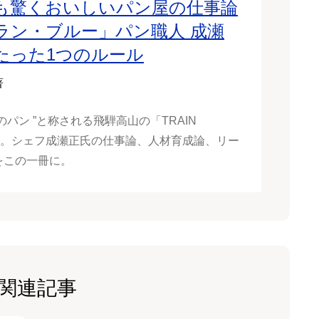
も驚くおいしいパン屋の仕事論
ラン・ブルー」パン職人 成瀬
たった1つのルール
著
のパン ”と称される飛騨高山の「TRAIN
U」。シェフ成瀬正氏の仕事論、人材育成論、リー
をこの一冊に。
関連記事