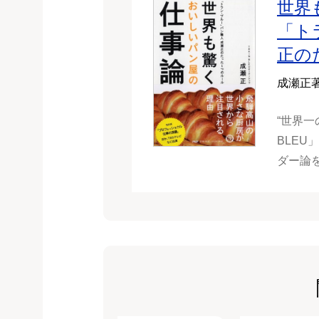
世界
「ト
正の
成瀬正
“世界一
BLE
ダー論