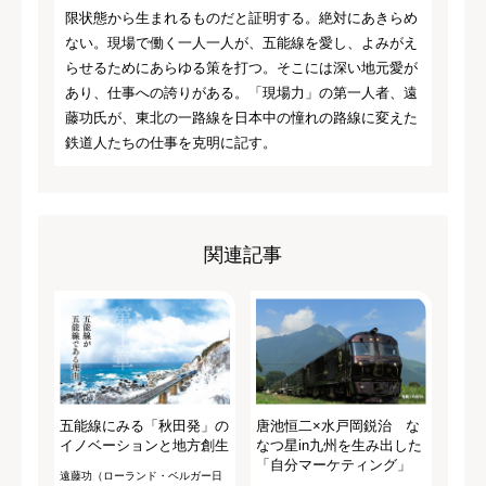
限状態から生まれるものだと証明する。絶対にあきらめ
ない。現場で働く一人一人が、五能線を愛し、よみがえ
らせるためにあらゆる策を打つ。そこには深い地元愛が
あり、仕事への誇りがある。「現場力」の第一人者、遠
藤功氏が、東北の一路線を日本中の憧れの路線に変えた
鉄道人たちの仕事を克明に記す。
関連記事
五能線にみる「秋田発」の
唐池恒二×水戸岡鋭治 な
イノベーションと地方創生
なつ星in九州を生み出した
「自分マーケティング」
遠藤功（ローランド・ベルガー日