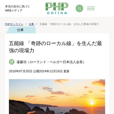
本当の自分に気づく
WEBメディア
PHPオンライン
仕事
五能線 「奇跡のローカル線」を生んだ最強の現場力
仕事
五能線 「奇跡のローカル線」を生んだ最
強の現場力
遠藤功（ローランド・ベルガー日本法人会長）
2016年07月20日 公開
2024年12月16日 更新