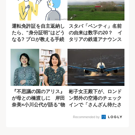
運転免許証を自主返納し
スタバ「ベンティ」名前
たら、“身分証明”はどう
の由来は数字の20？ イ
なる? プロが教える手続
タリアの鉄道アナウンス
きの流れ
で気づいた意...
『不思議の国のアリス』
彬子女王殿下が、ロンド
が母との橋渡しに 岸田
ン郊外の空港のチェック
奈美×小川公代が語る“物
インで「さんざん待たさ
語とケアの関...
れた」特別な理...
Recommended by