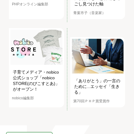
ごし見つけた軸
PHPオンライン編集部
青葉市子（音楽家）
子育てメディア・nobico
公式ショップ「nobico
「ありがとう」の一言の
STORE(のびこすとあ)」
ために...エッセイ「生き
がオープン！
る」
nobico編集部
第70回ＰＨＰ賞受賞作