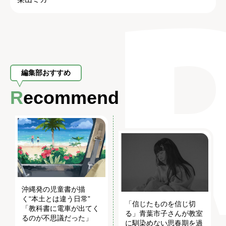
編集部おすすめ
Recommend
沖縄発の児童書が描
く“本土とは違う日常”
「信じたものを信じ切
「教科書に電車が出てく
る」青葉市子さんが教室
るのが不思議だった」
に馴染めない思春期を過