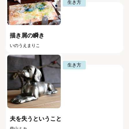
生き方
描き屑の瞬き
いのうえまりこ
生き方
夫を失うということ
柴山ミカ