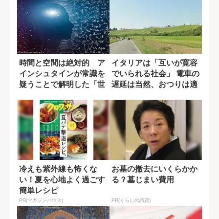
時間と空間は絶対的 ア
イタリアは「互いが寛容
インシュタインが常識を
でいられる社会」 電車の
疑うことで解明した「世
遅延は当然、おつりは適
界の本当の姿」
当でも...
冷えも紫外線も怖くな
お墓の撤去にいくらかか
い！夏を心地よく過ごす
る？墓じまい費用
簡単レシピ
PR(マガジンハウス)
PR(くらしの話題)