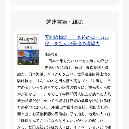
関連書籍・雑誌
五能線物語 「奇跡のローカル
線」を生んだ最強の現場力
遠藤功著
「日本一乗りたいローカル線」の呼び
声高い五能線は、秋田・青森を結ぶ路
線だ。日本海沿いぎりぎりを走り、世界遺産白神山地を
駆け抜け、りんごの木と田んぼの間をゴトゴト進む。日
本の宝といって過言でない絶景の数々に、観光客から歓
声があがる……。今でこそ年間10万人以上が訪れる人気
観光路線だが、かつて五能線は存続の危機を噂されるほ
どの窮地にあった。JR東日本最小の支社、秋田支社の
面々は、お荷物状態の五能線に頭を抱え、地元の人々は
「廃線なんてことにならなきゃいいが」と心配した。し
かし、秋田支社と沿線の人々は、イノベーションとは極