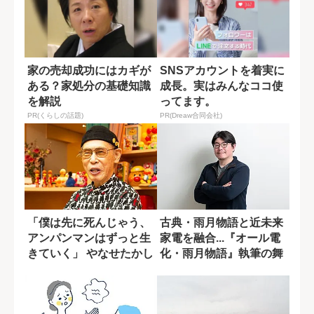
家の売却成功にはカギが
SNSアカウントを着実に
ある？家処分の基礎知識
成長。実はみんなココ使
を解説
ってます。
PR(くらしの話題)
PR(Dreaw合同会社)
「僕は先に死んじゃう、
古典・雨月物語と近未来
アンパンマンはずっと生
家電を融合...『オール電
きていく」 やなせたかし
化・雨月物語』執筆の舞
さんが感じた...
台裏