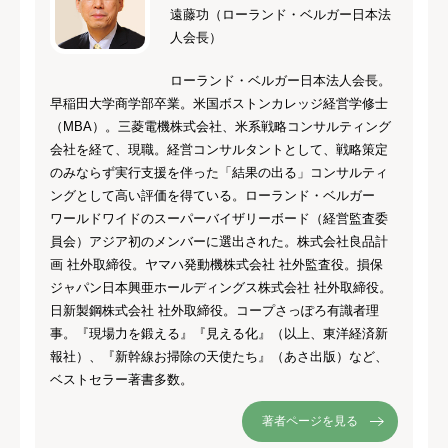
遠藤功（ローランド・ベルガー日本法
人会長）
ローランド・ベルガー日本法人会長。
早稲田大学商学部卒業。米国ボストンカレッジ経営学修士
（MBA）。三菱電機株式会社、米系戦略コンサルティング
会社を経て、現職。経営コンサルタントとして、戦略策定
のみならず実行支援を伴った「結果の出る」コンサルティ
ングとして高い評価を得ている。ローランド・ベルガー
ワールドワイドのスーパーバイザリーボード（経営監査委
員会）アジア初のメンバーに選出された。株式会社良品計
画 社外取締役。ヤマハ発動機株式会社 社外監査役。損保
ジャパン日本興亜ホールディングス株式会社 社外取締役。
日新製鋼株式会社 社外取締役。コープさっぽろ有識者理
事。『現場力を鍛える』『見える化』（以上、東洋経済新
報社）、『新幹線お掃除の天使たち』（あさ出版）など、
ベストセラー著書多数。
著者ページを見る