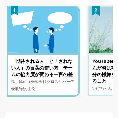
1
2
「期待される人」と「されな
YouTub
い人」の言葉の使い方 チー
んだ時は本
ムの協力度が変わる一言の差
分の機嫌を
ること
越川慎司（株式会社クロスリバー代
いけちゃん（Yo
表取締役社長）