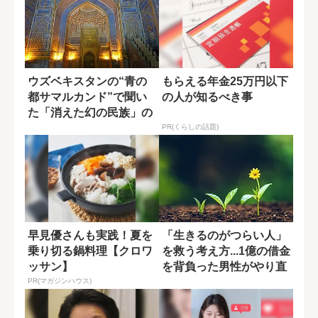
ウズベキスタンの“青の
もらえる年金25万円以下
都サマルカンド”で聞い
の人が知るべき事
た「消えた幻の民族」の
謎
PR(くらしの話題)
早見優さんも実践！夏を
「生きるのがつらい人」
乗り切る鍋料理【クロワ
を救う考え方...1億の借金
ッサン】
を背負った男性がやり直
せた理由
PR(マガジンハウス)