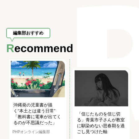
編集部おすすめ
Recommend
沖縄発の児童書が描
く“本土とは違う日常”
「信じたものを信じ切
「教科書に電車が出てく
る」青葉市子さんが教室
るのが不思議だった」
に馴染めない思春期を過
ごし見つけた軸
PHPオンライン編集部