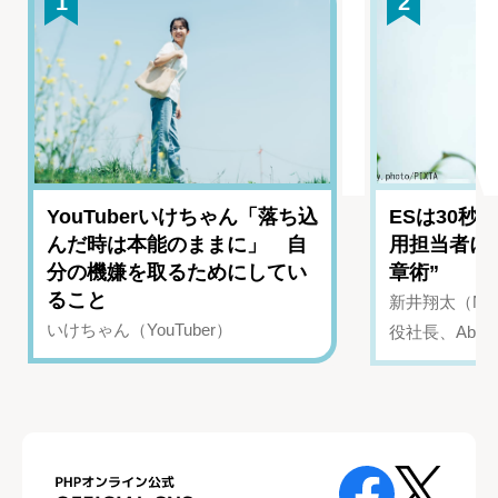
1
2
YouTuberいけちゃん「落ち込
ESは30秒
んだ時は本能のままに」 自
用担当者に
分の機嫌を取るためにしてい
章術”
ること
新井翔太（NIN
いけちゃん（YouTuber）
役社長、Abui