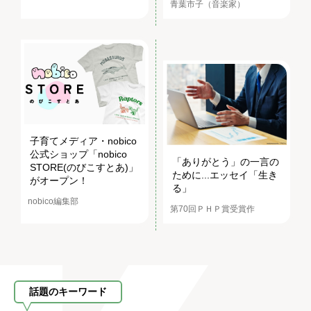
青葉市子（音楽家）
子育てメディア・nobico
公式ショップ「nobico
「ありがとう」の一言の
STORE(のびこすとあ)」
ために...エッセイ「生き
がオープン！
る」
nobico編集部
第70回ＰＨＰ賞受賞作
話題のキーワード