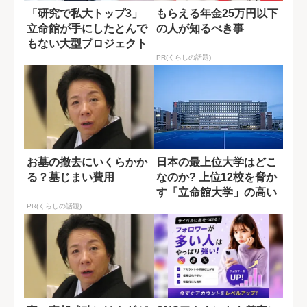
「研究で私大トップ3」
もらえる年金25万円以下
立命館が手にしたとんで
の人が知るべき事
もない大型プロジェクト
PR(くらしの話題)
お墓の撤去にいくらかか
日本の最上位大学はどこ
る？墓じまい費用
なのか? 上位12校を脅か
す「立命館大学」の高い
実績
PR(くらしの話題)