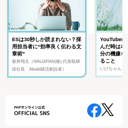
ESは30秒しか読まれない？採
YouTub
用担当者に“効率良く伝わる文
んだ時は本
章術”
分の機嫌を
ること
新井翔太（NINJAPAN(株) 代表取締
いけちゃん（Yo
役社長、Abuild就活創設者）