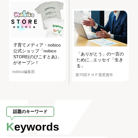
子育てメディア・nobico
公式ショップ「nobico
「ありがとう」の一言の
STORE(のびこすとあ)」
ために...エッセイ「生き
がオープン！
る」
nobico編集部
第70回ＰＨＰ賞受賞作
話題のキーワード
Keywords