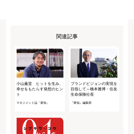
関連記事
小山薫堂 ヒットを生み、
ブランドビジョンの実現を
幸せをもたらす発想のヒン
目指して～橋本雅博・住友
ト
生命保険社長
マネジメント誌「衆知」
『衆知』編集部