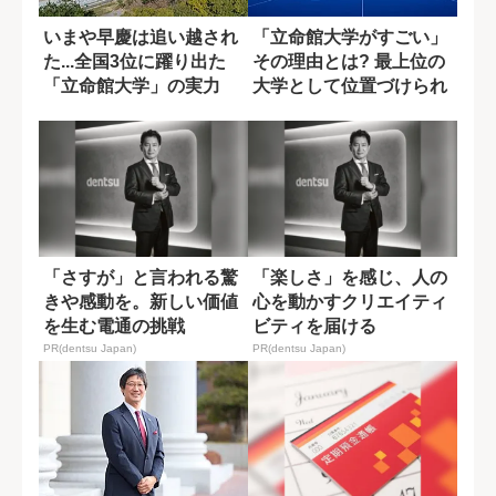
いまや早慶は追い越され
「立命館大学がすごい」
た...全国3位に躍り出た
その理由とは? 最上位の
「立命館大学」の実力
大学として位置づけられ
る要因
「さすが」と言われる驚
「楽しさ」を感じ、人の
きや感動を。新しい価値
心を動かすクリエイティ
を生む電通の挑戦
ビティを届ける
PR(dentsu Japan)
PR(dentsu Japan)