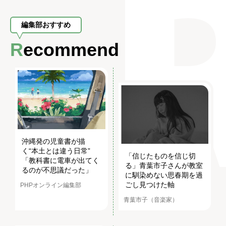
編集部おすすめ
Recommend
沖縄発の児童書が描
く“本土とは違う日常”
「信じたものを信じ切
「教科書に電車が出てく
る」青葉市子さんが教室
るのが不思議だった」
に馴染めない思春期を過
ごし見つけた軸
PHPオンライン編集部
青葉市子（音楽家）