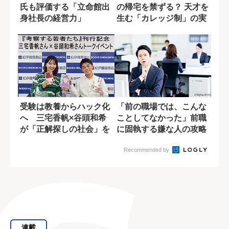
氏も評価する「立命館出
の帰宅を禁ずる？ 天才を
身社長の経営力」
生む「カレッジ制」の実
態
受験は教養からハック化
「前の職場では、こんな
へ 三宅香帆×谷頭和希
ことしてなかった」前職
が「正解探しの社会」を
に固執する嫌な人の攻略
語る
法
Recommended by
連載