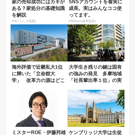
家の売却成功にはカギが
SNSアカウントを着実に
ある？家処分の基礎知識
成長。実はみんなココ使
を解説
ってます。
PR(くらしの話題)
PR(Dreaw合同会社)
海外評価で近畿私大1位
大学生き残りの鍵は固有
に輝いた「立命館大
の強みの発見 多摩地域
学」 改革力の源はどこ
「社長輩出率１位」の実
にあるのか?
績
ミスターROE・伊藤邦雄
ケンブリッジ大学は生徒