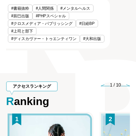
#書籍抜粋
#人間関係
#メンタルヘルス
#辰巳出版
#PHPスペシャル
#クロスメディア・パブリッシング
#日経BP
#上司と部下
#ディスカヴァー・トゥエンティワン
#大和出版
1
/
10
アクセスランキング
Ranking
1
2