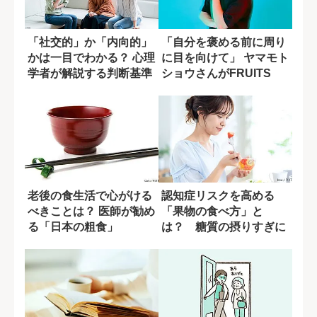
「社交的」か「内向的」
「自分を褒める前に周り
かは一目でわかる？ 心理
に目を向けて」 ヤマモト
学者が解説する判断基準
ショウさんがFRUITS
ZIPP...
老後の食生活で心がける
認知症リスクを高める
べきことは？ 医師が勧め
「果物の食べ方」と
る「日本の粗食」
は？ 糖質の摂りすぎに
潜む盲点