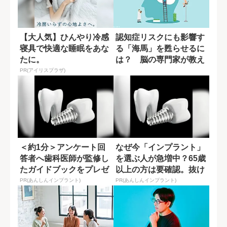
【大人気】ひんやり冷感
認知症リスクにも影響す
寝具で快適な睡眠をあな
る「海馬」を甦らせるに
たに。
は？ 脳の専門家が教え
る運動習慣
PR(アイリスプラザ)
＜約1分＞アンケート回
なぜ今「インプラント」
答者へ歯科医師が監修し
を選ぶ人が急増中？65歳
たガイドブックをプレゼ
以上の方は要確認。抜け
ント。65歳以...
た歯の放置は...
PR(あんしんインプラント)
PR(あんしんインプラント)