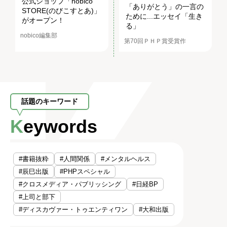
公式ショップ「nobico
「ありがとう」の一言の
STORE(のびこすとあ)」
ために...エッセイ「生き
がオープン！
る」
nobico編集部
第70回ＰＨＰ賞受賞作
話題のキーワード
Keywords
#書籍抜粋
#人間関係
#メンタルヘルス
#辰巳出版
#PHPスペシャル
#クロスメディア・パブリッシング
#日経BP
#上司と部下
#ディスカヴァー・トゥエンティワン
#大和出版