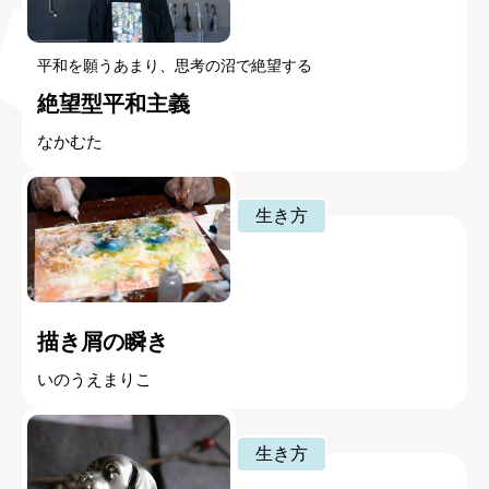
平和を願うあまり、思考の沼で絶望する
絶望型平和主義
なかむた
生き方
描き屑の瞬き
いのうえまりこ
生き方