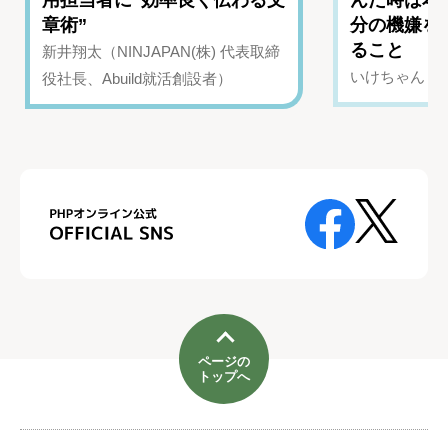
用担当者に“効率良く伝わる文
んだ時は本
章術”
分の機嫌を
ること
新井翔太（NINJAPAN(株) 代表取締
いけちゃん（Yo
役社長、Abuild就活創設者）
ページの
トップへ