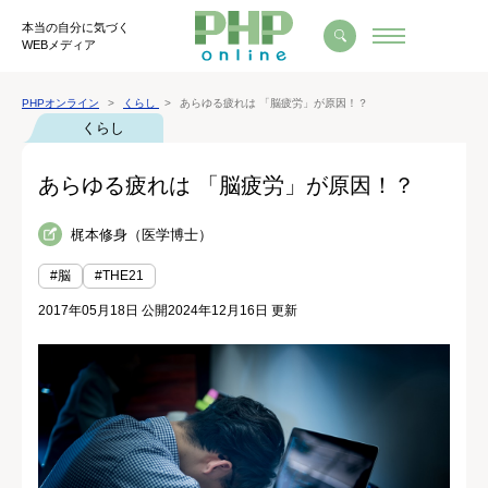
本当の自分に気づく
WEBメディア
PHPオンライン
くらし
あらゆる疲れは 「脳疲労」が原因！？
くらし
あらゆる疲れは 「脳疲労」が原因！？
梶本修身（医学博士）
#脳
#THE21
2017年05月18日 公開
2024年12月16日 更新