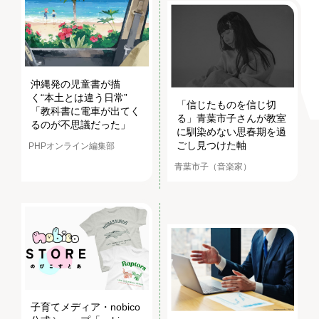
沖縄発の児童書が描
く“本土とは違う日常”
「信じたものを信じ切
「教科書に電車が出てく
る」青葉市子さんが教室
るのが不思議だった」
に馴染めない思春期を過
ごし見つけた軸
PHPオンライン編集部
青葉市子（音楽家）
子育てメディア・nobico