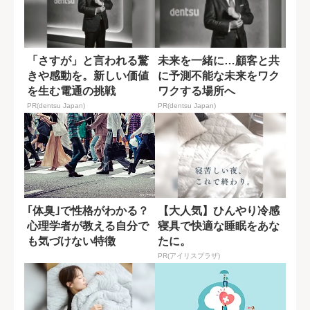
「さすが」と言われる驚
未来を一緒に…顧客と共
きや感動を。新しい価値
に予測不能な未来をワク
を生む電通の挑戦
ワクする場所へ
PR(dentsu Japan)
PR(dentsu Japan)
｢体臭｣で性格がわかる？
【大人気】ひんやり冷感
心理学者が教える自分で
寝具で快適な睡眠をあな
も気づけない特徴
たに。
PR(アイリスプラザ)